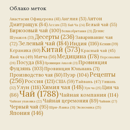
Облако меток
Антон
Англия
(53)
Анастасия Офицерова
(41)
Дмитращук
(84)
Белый чай
(55)
Ассам
(33)
Бай Ча
(24)
Бирюзовый чай
(100)
Денис
Великобритания
(21)
Десерты
(236)
Заваривание чая
Шумаков
(33)
Зеленый чай
(184)
Индия
(116)
(72)
Кения
(39)
Китай
(573)
Керамика
(60)
Красный чай
(45)
Медицина
(178)
Матча
(56)
Люй ча
(49)
Персоналии
Посуда
(88)
Провинция
(26)
Провинция Аньхой
(21)
Фуцзянь
(103)
Провинция Юньнань
(71)
Рецепты
Пуэр
(104)
Производство чая
(80)
(256)
Россия
(121)
США
(59)
Тайвань
(47)
Уишань
Химия чая
(148)
Улун
(118)
Цин ча
(32)
Хун ча
(25)
Чай
(1788)
Чайная компания
(114)
(86)
Чайная церемония
(89)
Чайник
(27)
Чайная упаковка
(22)
Черный чай
(95)
Шри-Ланка
(31)
Экономика
(25)
Япония
(146)