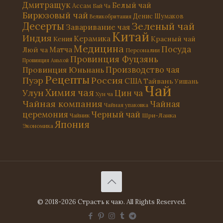
Дмитращук
Белый чай
Ассам
Бай Ча
Бирюзовый чай
Денис Шумаков
Великобритания
Десерты
Зеленый чай
Заваривание чая
Китай
Индия
Керамика
Красный чай
Кения
Медицина
Посуда
Матча
Люй ча
Персоналии
Провинция Фуцзянь
Провинция Аньхой
Провинция Юньнань
Производство чая
Рецепты
Россия
Пуэр
США
Тайвань
Уишань
Чай
Химия чая
Улун
Цин ча
Хун ча
Чайная компания
Чайная
Чайная упаковка
церемония
Черный чай
Чайник
Шри-Ланка
Япония
Экономика
© 2018-2026 Страсть к чаю. All Rights Reserved.