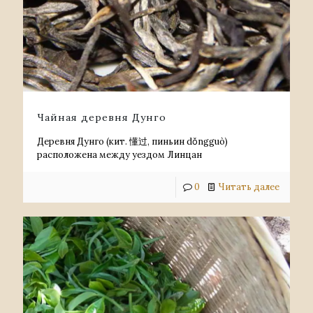
Чайная деревня Дунго
Деревня Дунго (кит. 懂过, пиньин dǒngguò)
расположена между уездом Линцан
0
Читать далее