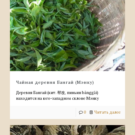
Чайная деревня Бангай (Мэнку)
Деревня Бангай (кит. 帮改, пиньин bānggǎi)
находится на юго-западном склоне Мэнку
0
Читать далее