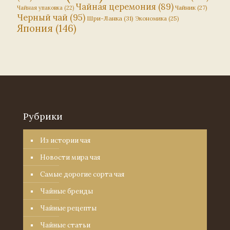
Чайная церемония
(89)
Чайник
(27)
Чайная упаковка
(22)
Черный чай
(95)
Шри-Ланка
(31)
Экономика
(25)
Япония
(146)
Рубрики
Из истории чая
Новости мира чая
Самые дорогие сорта чая
Чайные бренды
Чайные рецепты
Чайные статьи