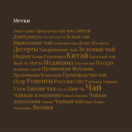
Метки
Антон
Англия
Анастасия Офицерова
Дмитращук
Белый чай
Ассам
Бай Ча
Бирюзовый чай
Денис Шумаков
Великобритания
Десерты
Зеленый чай
Заваривание чая
Китай
Индия
Керамика
Красный чай
Кения
Медицина
Посуда
Матча
Люй ча
Персоналии
Провинция Фуцзянь
Провинция Аньхой
Провинция Юньнань
Производство чая
Рецепты
Россия
Пуэр
США
Тайвань
Уишань
Чай
Химия чая
Улун
Цин ча
Хун ча
Чайная компания
Чайная
Чайная упаковка
церемония
Черный чай
Чайник
Шри-Ланка
Япония
Экономика