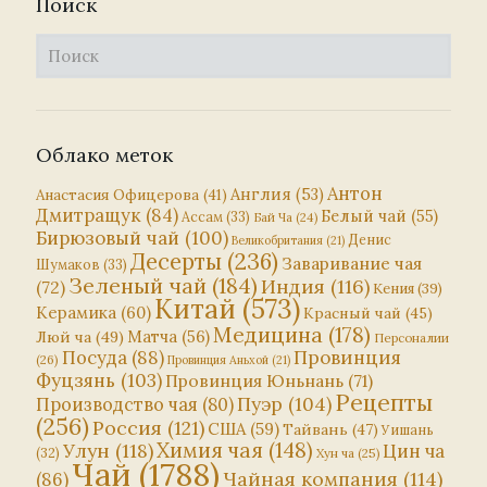
Поиск
Облако меток
Антон
Англия
(53)
Анастасия Офицерова
(41)
Дмитращук
(84)
Белый чай
(55)
Ассам
(33)
Бай Ча
(24)
Бирюзовый чай
(100)
Денис
Великобритания
(21)
Десерты
(236)
Заваривание чая
Шумаков
(33)
Зеленый чай
(184)
Индия
(116)
(72)
Кения
(39)
Китай
(573)
Керамика
(60)
Красный чай
(45)
Медицина
(178)
Матча
(56)
Люй ча
(49)
Персоналии
Посуда
(88)
Провинция
(26)
Провинция Аньхой
(21)
Фуцзянь
(103)
Провинция Юньнань
(71)
Рецепты
Пуэр
(104)
Производство чая
(80)
(256)
Россия
(121)
США
(59)
Тайвань
(47)
Уишань
Химия чая
(148)
Улун
(118)
Цин ча
(32)
Хун ча
(25)
Чай
(1788)
Чайная компания
(114)
(86)