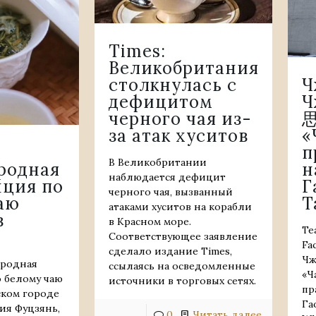
Times:
Великобритания
столкнулась с
Ч
дефицитом
Ч
черного чая из-
思
за атак хуситов
«
п
В Великобритании
родная
н
наблюдается дефицит
ция по
Г
черного чая, вызванный
аю
Т
атаками хуситов на корабли
в
в Красном море.
Te
Соответствующее заявление
Fa
сделало издание Times,
Чж
ародная
ссылаясь на осведомленные
«Ч
 белому чаю
источники в торговых сетях.
пр
ском городе
Га
ия Фуцзянь,
0
Читать далее