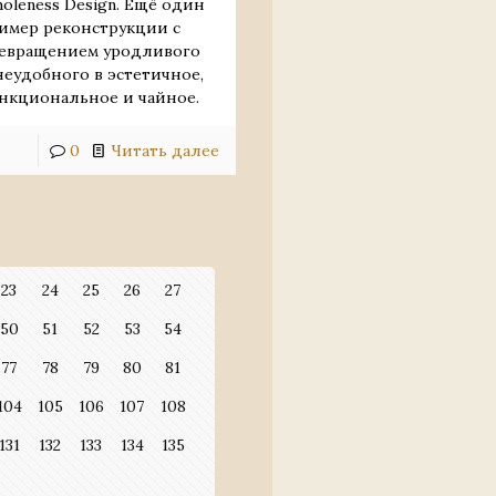
oleness Design. Ещё один
имер реконструкции с
евращением уродливого
неудобного в эстетичное,
нкциональное и чайное.
0
Читать далее
23
24
25
26
27
50
51
52
53
54
77
78
79
80
81
104
105
106
107
108
131
132
133
134
135