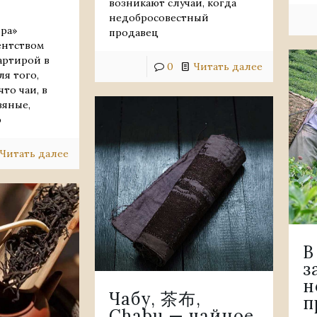
возникают случаи, когда
недобросовестный
ира»
продавец
ентством
артирой в
0
Читать далее
ля того,
что чаи, в
вяные,
ю
Читать далее
В
з
н
Чабу, 茶布,
п
Chabu — чайное