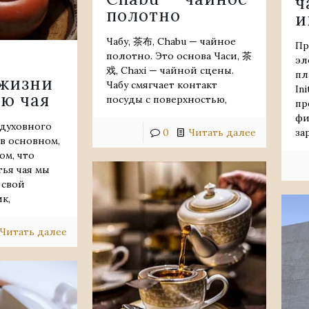
ч
полотно
и
Чабу, 茶布, Chabu — чайное
Пр
полотно. Это основа Часи, 茶
эл
е
戏, Chaxi — чайной сцены.
пл
 жизни
Чабу смягчает контакт
Ini
ю чая
посуды с поверхностью,
пр
фи
духовного
0
Читать далее
за
в основном,
ом, что
тья чая мы
 свой
к,
Читать далее