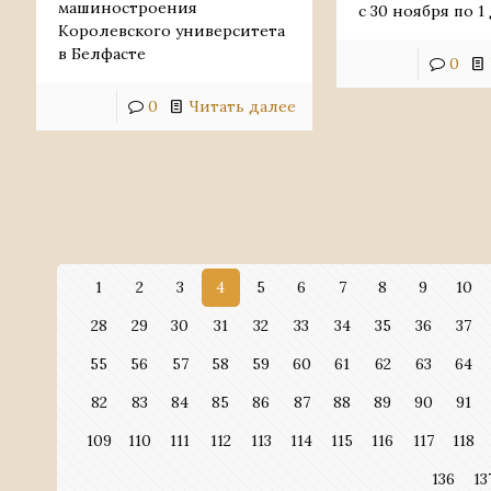
машиностроения
с 30 ноября по 1
Королевского университета
в Белфасте
0
0
Читать далее
1
2
3
4
5
6
7
8
9
10
28
29
30
31
32
33
34
35
36
37
55
56
57
58
59
60
61
62
63
64
82
83
84
85
86
87
88
89
90
91
109
110
111
112
113
114
115
116
117
118
136
13