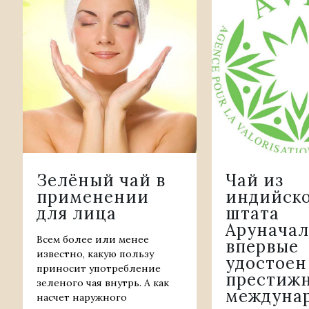
Зелёный чай в
Чай из
применении
индийск
для лица
штата
Аруначал
Всем более или менее
впервые
известно, какую пользу
удостоен
приносит употребление
престиж
зеленого чая внутрь. А как
междуна
насчет наружного