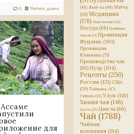
Красный чай
Матча
(45)
Люй ча
(49)
0
Читать далее
Медицина
(56)
(178)
Персоналии
(26)
Посуда
(88)
Провинция
Провинция
Аньхой
(21)
Фуцзянь
(103)
Провинция
Юньнань
(71)
Производство чая
Пуэр
(104)
(80)
Рецепты
(256)
Россия
(121)
США
(59)
Тайвань
(47)
Улун
(118)
Уишань
(32)
Химия чая
(148)
 Ассаме
Цин ча
(86)
Хун ча
(25)
апустили
Чай
(1788)
овое
Чайная
риложение для
компания
(114)