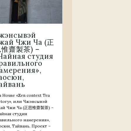
жэнсывэй
жай Чжи Ча (正
惟齋製茶) –
Чайная студия
равильного
амерения»,
аосюн,
айвань
a House «Zen context Tea
ctory», или Чжэнсывэй
ай Чжи Ча (正思惟齋製茶) –
айная студия
авильного намерения»,
осюн, Тайвань. Проект –