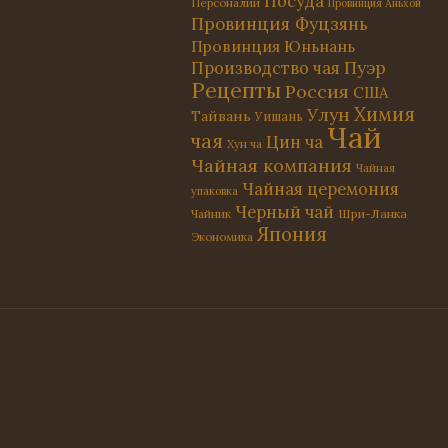
Посуда
Персоналии
Провинция Аньхой
Провинция Фуцзянь
Провинция Юньнань
Пуэр
Производство чая
Рецепты
Россия
США
Химия
Улун
Тайвань
Уишань
Чай
чая
Цин ча
Хун ча
Чайная компания
Чайная
Чайная церемония
упаковка
Черный чай
Чайник
Шри-Ланка
Япония
Экономика