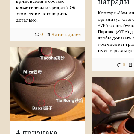
награды
применения в составе
косметических средств? Об
Конкурс «Чаи м
этом стоит поговорить
организуется аг
детально.
AVPA со штаб-кв
Париже (AVPA) д
0
Читать далее
чтобы доказать, 
том числе и тра
имеют реальну
0
4 признака,