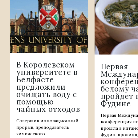
В Королевском
Первая
университете в
Междуна
Белфасте
конферен
предложили
белому ч
очищать воду с
пройдет 
помощью
Фудине
чайных отходов
Первая Междун
Совершив инновационный
конференция по
прорыв, преподаватель
прошла в китай
химического
Фудин, провинц