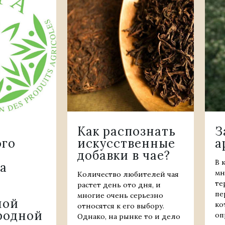
Как распознать
З
ого
искусственные
а
добавки в чае?
В 
а
мн
Количество любителей чая
те
растет день ото дня, и
пе
многие очень серьезно
ной
ко
относятся к его выбору.
родной
оп
Однако, на рынке то и дело