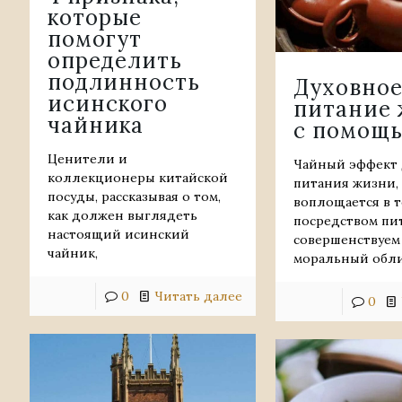
которые
помогут
определить
подлинность
Духовно
исинского
питание
чайника
с помощь
Ценители и
Чайный эффект 
коллекционеры китайской
питания жизни, 
посуды, рассказывая о том,
воплощается в т
как должен выглядеть
посредством пи
настоящий исинский
совершенствуем
чайник,
моральный обли
0
Читать далее
0