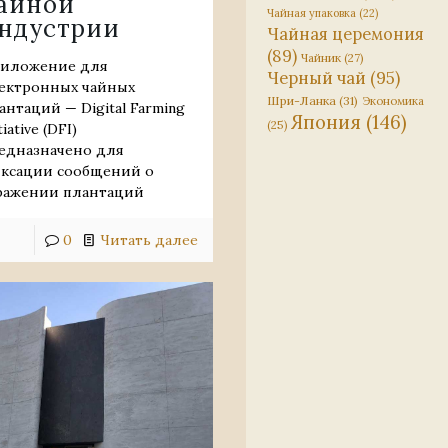
айной
Чайная упаковка
(22)
ндустрии
Чайная церемония
(89)
Чайник
(27)
иложение для
Черный чай
(95)
ектронных чайных
Шри-Ланка
(31)
Экономика
антаций — Digital Farming
Япония
(146)
(25)
tiative (DFI)
едназначено для
ксации сообщений о
ражении плантаций
0
Читать далее