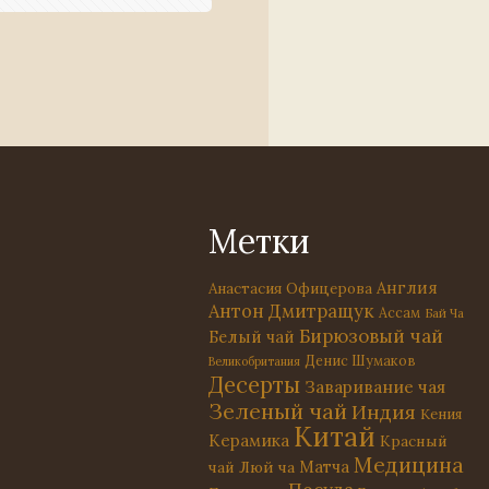
Метки
Англия
Анастасия Офицерова
Антон Дмитращук
Ассам
Бай Ча
Бирюзовый чай
Белый чай
Денис Шумаков
Великобритания
Десерты
Заваривание чая
Зеленый чай
Индия
Кения
Китай
Керамика
Красный
Медицина
Матча
чай
Люй ча