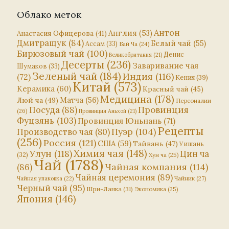
Облако меток
Антон
Англия
(53)
Анастасия Офицерова
(41)
Дмитращук
(84)
Белый чай
(55)
Ассам
(33)
Бай Ча
(24)
Бирюзовый чай
(100)
Денис
Великобритания
(21)
Десерты
(236)
Заваривание чая
Шумаков
(33)
Зеленый чай
(184)
Индия
(116)
(72)
Кения
(39)
Китай
(573)
Керамика
(60)
Красный чай
(45)
Медицина
(178)
Матча
(56)
Люй ча
(49)
Персоналии
Посуда
(88)
Провинция
(26)
Провинция Аньхой
(21)
Фуцзянь
(103)
Провинция Юньнань
(71)
Рецепты
Пуэр
(104)
Производство чая
(80)
(256)
Россия
(121)
США
(59)
Тайвань
(47)
Уишань
Химия чая
(148)
Улун
(118)
Цин ча
(32)
Хун ча
(25)
Чай
(1788)
Чайная компания
(114)
(86)
Чайная церемония
(89)
Чайник
(27)
Чайная упаковка
(22)
Черный чай
(95)
Шри-Ланка
(31)
Экономика
(25)
Япония
(146)