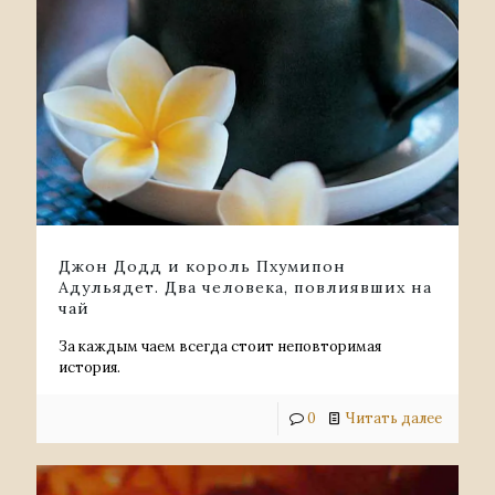
Джон Додд и король Пхумипон
Адульядет. Два человека, повлиявших на
чай
За каждым чаем всегда стоит неповторимая
история.
0
Читать далее