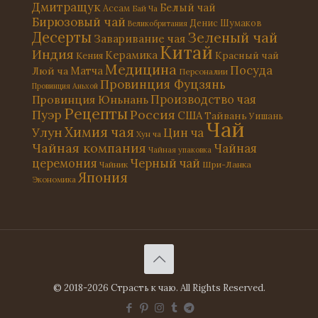
Дмитращук
Белый чай
Ассам
Бай Ча
Бирюзовый чай
Денис Шумаков
Великобритания
Десерты
Зеленый чай
Заваривание чая
Китай
Индия
Керамика
Красный чай
Кения
Медицина
Посуда
Матча
Люй ча
Персоналии
Провинция Фуцзянь
Провинция Аньхой
Провинция Юньнань
Производство чая
Рецепты
Россия
Пуэр
США
Тайвань
Уишань
Чай
Химия чая
Улун
Цин ча
Хун ча
Чайная компания
Чайная
Чайная упаковка
церемония
Черный чай
Чайник
Шри-Ланка
Япония
Экономика
© 2018-2026 Страсть к чаю. All Rights Reserved.