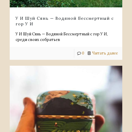
У И Шуй Сянь — Водяной Бессмертный с
гор У И
У И Шуй Сянь — Водяной Бессмертный с гор У И,
среди своих собратьев
0
Читать далее