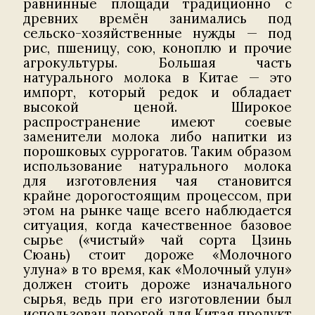
равнинные площади традиционно с
древних времён занимались под
сельско-хозяйственные нужды — под
рис, пшеницу, сою, коноплю и прочие
агрокультуры. Большая часть
натурального молока в Китае — это
импорт, который редок и обладает
высокой ценой. Широкое
распространение имеют соевые
заменители молока либо напитки из
порошковых суррогатов. Таким образом
использование натурального молока
для изготовления чая становится
крайне дорогостоящим процессом, при
этом на рынке чаще всего наблюдается
ситуация, когда качественное базовое
сырье («чистый» чай сорта Цзинь
Сюань) стоит дороже «Молочного
улуна» в то время, как «Молочный улун»
должен стоить дороже изначального
сырья, ведь при его изготовлении был
использован дорогой для Китая продукт