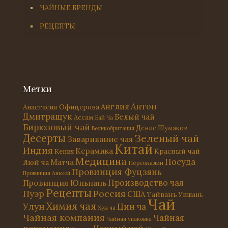
ЧАЙНЫЕ БРЕНДЫ
РЕЦЕПТЫ
Метки
Антон
Англия
Анастасия Офицерова
Дмитращук
Белый чай
Ассам
Бай Ча
Бирюзовый чай
Денис Шумаков
Великобритания
Десерты
Зеленый чай
Заваривание чая
Китай
Индия
Керамика
Красный чай
Кения
Медицина
Посуда
Матча
Люй ча
Персоналии
Провинция Фуцзянь
Провинция Аньхой
Провинция Юньнань
Производство чая
Рецепты
Россия
Пуэр
США
Тайвань
Уишань
Чай
Химия чая
Улун
Цин ча
Хун ча
Чайная компания
Чайная
Чайная упаковка