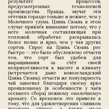
результате процессов,
предусмотренных технологией
производства. Правда, звучат эти
оттенки гораздо тоньше и нежнее, чем у
Молочного улуна. Цзинь Сюань в этом
случае привлёк внимание потому, что у
него молочная составляющая при
тепловой обработке раскрывалась
более полно и ярко, чем у чая других
сортов. Спрос на Цзинь Сюань рос
быстро — это было обусловлено отчасти
тем, что сорт был удобен для
выращивания за счёт своей
неприхотливости к высоте и климату
(встречается даже новозеландский
Цзинь Сюань); отчасти же популярность
чай завоевал благодаря своему ярко
проявленному (в особенности у чаёв
осеннего сбора) нежному «молочному»
аромату. Со временем это привело к
тому, что для удовлетворения слишком
высокого спроса, а также из-за