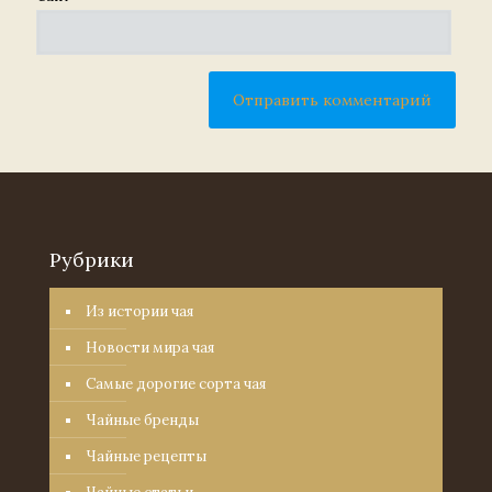
Рубрики
Из истории чая
Новости мира чая
Самые дорогие сорта чая
Чайные бренды
Чайные рецепты