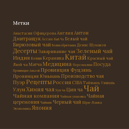
Метки
Антон
Англия
Анастасия Офицерова
Дмитращук
Белый чай
Ассам
Бай Ча
Бирюзовый чай
Денис Шумаков
Великобритания
Десерты
Зеленый чай
Заваривание чая
Китай
Индия
Керамика
Красный чай
Кения
Медицина
Посуда
Матча
Люй ча
Персоналии
Провинция Фуцзянь
Провинция Аньхой
Провинция Юньнань
Производство чая
Рецепты
Россия
Пуэр
США
Тайвань
Уишань
Чай
Химия чая
Улун
Цин ча
Хун ча
Чайная компания
Чайная
Чайная упаковка
церемония
Черный чай
Чайник
Шри-Ланка
Япония
Экономика