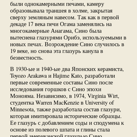
были однокамерными печами, камеру
образовывала траншея в холме, закрытая
сверху земляным навесом. Так как в первой
декаде 17 века печи Огама заменялись на
многокамерные Анагама, Сино была
вытеснена глазурями Орибэ, используемыми в
новых печах. Возрождение Сино случилось в
19 веке, но снова эта глазурь канула в
безвестность.
В 1930-ые и 1940-ые два Японских керамиста,
Toyozo Arakawa и Hajime Kato, разработали
первые современные составы Сино после
исследования горшков с Сино эпохи
Монояма. Независимо, в 1974, Virginia Wirt,
студентка Warren MacKenzie в University of
Minnesota, также разработала состав глазури,
которая имитировала исторические образцы.
Ее глазурь с добавлением соды и сподумена к
основе из полевого шпата и глины стала
первой американской глазурью Сино.