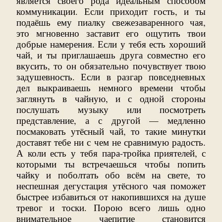
является своего рода идеальным способом
коммуникации. Если приходит гость, и ты
подаёшь ему пиалку свежезаваренного чая,
это мгновенно заставит его ощутить твои
добрые намерения. Если у тебя есть хороший
чай, и ты приглашаешь друга совместно его
вкусить, то он обязательно почувствует твою
задушевность. Если в разгар повседневных
дел выкраиваешь немного времени чтобы
заглянуть в чайную, и с одной стороны
послушать музыку или посмотреть
представление, а с другой — медленно
посмаковать утёсный чай, то такие минутки
доставят тебе ни с чем не сравнимую радость.
А коли есть у тебя пара-тройка приятелей, с
которыми ты встречаешься чтобы попить
чайку и поболтать обо всём на свете, то
неспешная дегустация утёсного чая поможет
быстрее избавиться от накопившихся на душе
тревог и тоски. Порою всего лишь одно
внимательное чаепитие становится