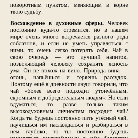
поворотным пунктом, меняющим в корне
твою судьбу.
Восхождение в духовные сферы.
Человек
постоянно куда-то стремится, но в нашем
мире очень много встречается разного рода
соблазнов, и если не уметь управляться с
ними, то очень легко потерять себя. Чай в
свою очередь — это лучший напиток,
позволяющий человеку сохранять ясность
ума. Он не похож на вино. Природа вина —
огонь, напьёшься и теряешь рассудок.
Поэтому ещё в древности люди говорили, что
чай «более всего подходит утончённым,
скромным и добродетельным людям». Но если
вдуматься, то разве только таким
высокодуховным личностям подходит чай?
Когда ты будешь постоянно пить утёсный чай,
научишься им наслаждаться и разбираться в
нём глубоко, то ты постоянно будешь
изумляться заключённому в нём богатству