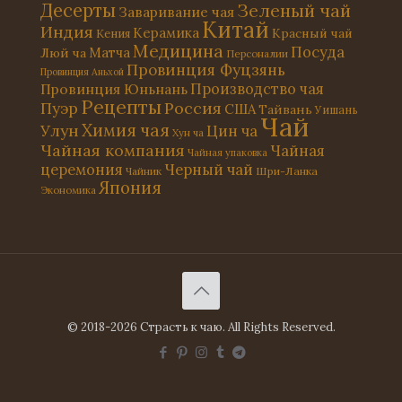
Десерты
Зеленый чай
Заваривание чая
Китай
Индия
Керамика
Красный чай
Кения
Медицина
Посуда
Матча
Люй ча
Персоналии
Провинция Фуцзянь
Провинция Аньхой
Провинция Юньнань
Производство чая
Рецепты
Россия
Пуэр
США
Тайвань
Уишань
Чай
Химия чая
Улун
Цин ча
Хун ча
Чайная компания
Чайная
Чайная упаковка
церемония
Черный чай
Чайник
Шри-Ланка
Япония
Экономика
© 2018-2026 Страсть к чаю. All Rights Reserved.