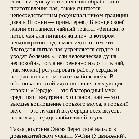
семена и сунскую технологию обработки и
приготовления чая, также считается
непосредственным родоначальником традиции
дзен в Японии — прим.перев.) В конце своей
жизни он написал чайный трактат «Записки о
питье чая для питания жизни», в котором
неоднократно поднимает идею о том, что
благодаря питью чая укрепляется сердце, и
уходят болезни. «Если человеческая душа
неспокойна, тогда непременно надо пить чай,
[так можно] регулировать работу сердца и
поправляться от множества болезней». В
обоснование этой идеи он пишет следующие
строки: «Сердце — это благородный муж
среди пяти внутренних органов, чай — это
высшее воплощение горького вкуса, а горький
вкус — это лучший вкус среди всех вкусов,
поскольку сердце любит такой вкус».
Такая доктрина Эйсая берёт своё начало в
древнекитайском учении У-Син (5 движений).