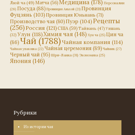
Медицина
(178)
Матча
(56)
Люй ча
(49)
Персоналии
Посуда
(88)
Провинция
(26)
Провинция Аньхой
(21)
Фуцзянь
(103)
Провинция Юньнань
(71)
Рецепты
Пуэр
(104)
Производство чая
(80)
(256)
Россия
(121)
США
(59)
Тайвань
(47)
Уишань
Химия чая
(148)
Улун
(118)
Цин ча
(32)
Хун ча
(25)
Чай
(1788)
Чайная компания
(114)
(86)
Чайная церемония
(89)
Чайник
(27)
Чайная упаковка
(22)
Черный чай
(95)
Шри-Ланка
(31)
Экономика
(25)
Япония
(146)
Рубрики
Из истории чая