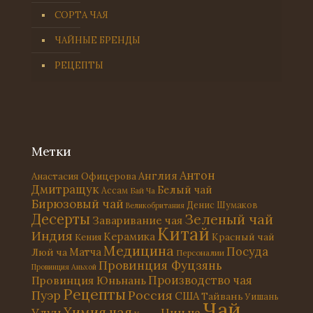
СОРТА ЧАЯ
ЧАЙНЫЕ БРЕНДЫ
РЕЦЕПТЫ
Метки
Антон
Англия
Анастасия Офицерова
Дмитращук
Белый чай
Ассам
Бай Ча
Бирюзовый чай
Денис Шумаков
Великобритания
Десерты
Зеленый чай
Заваривание чая
Китай
Индия
Керамика
Красный чай
Кения
Медицина
Посуда
Матча
Люй ча
Персоналии
Провинция Фуцзянь
Провинция Аньхой
Провинция Юньнань
Производство чая
Рецепты
Россия
Пуэр
США
Тайвань
Уишань
Чай
Химия чая
Улун
Цин ча