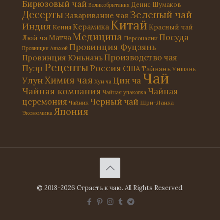
Бирюзовый чай
Денис Шумаков
Великобритания
Десерты
Зеленый чай
Заваривание чая
Китай
Индия
Керамика
Красный чай
Кения
Медицина
Посуда
Матча
Люй ча
Персоналии
Провинция Фуцзянь
Провинция Аньхой
Провинция Юньнань
Производство чая
Рецепты
Россия
Пуэр
США
Тайвань
Уишань
Чай
Химия чая
Улун
Цин ча
Хун ча
Чайная компания
Чайная
Чайная упаковка
церемония
Черный чай
Чайник
Шри-Ланка
Япония
Экономика
© 2018-2026 Страсть к чаю. All Rights Reserved.