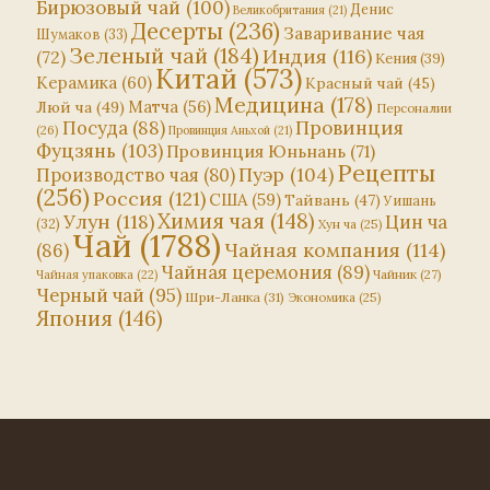
Бирюзовый чай
(100)
Денис
Великобритания
(21)
Десерты
(236)
Заваривание чая
Шумаков
(33)
Зеленый чай
(184)
Индия
(116)
(72)
Кения
(39)
Китай
(573)
Керамика
(60)
Красный чай
(45)
Медицина
(178)
Матча
(56)
Люй ча
(49)
Персоналии
Посуда
(88)
Провинция
(26)
Провинция Аньхой
(21)
Фуцзянь
(103)
Провинция Юньнань
(71)
Рецепты
Пуэр
(104)
Производство чая
(80)
(256)
Россия
(121)
США
(59)
Тайвань
(47)
Уишань
Химия чая
(148)
Улун
(118)
Цин ча
(32)
Хун ча
(25)
Чай
(1788)
Чайная компания
(114)
(86)
Чайная церемония
(89)
Чайник
(27)
Чайная упаковка
(22)
Черный чай
(95)
Шри-Ланка
(31)
Экономика
(25)
Япония
(146)