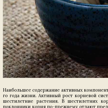
Наибольшее содержание активных компоненто
го года жизни. Активный рост корневой сис
шестилетние растения. В шестилетних ко
поклонники корня по-прежнему отдают предпо