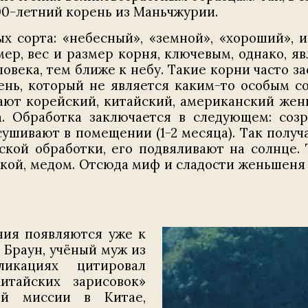
00-летний корень из Маньчжурии.
х сорта: «небесный», «земной», «хороший», 
ер, вес и размер корня, ключевым, однако, яв
овека, тем ближе к небу. Такие корни часто з
нь, который не является каким-то особым сор
ают корейский, китайский, американский жень
а. Обработка заключается в следующем: соз
сушивают в помещении (1-2 месяца). Так полу
еской обработки, его подвяливают на солнце.
кой, медом. Отсюда миф и сладости женьшеня
ния появляются уже к
с Браун, учёный муж из
икациях цитировал
тайских зарисовок»
ой миссии в Китае,