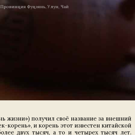
,
Провинция Фуцзянь
,
Улун
,
Чай
ень жизни») получил своё название за внешний
ек-корень», и корень этот известен китайской
лее двух тысяч, а то и четырех тысяч лет.