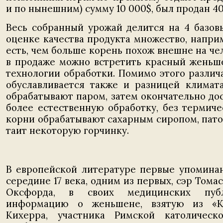
и по нынешним) сумму 10 000$, был продан 4
Весь собранный урожай делится на 4 базовы
оценке качества продукта множество, наприм
есть, чем больше корень похож внешне на чел
в продаже можно встретить красный женьше
технологии обработки. Помимо этого различ
обуславливается также и разницей климат
обрабатывают паром, затем окончательно до
более естественную обработку, без термич
корни обрабатывают сахарным сиропом, пато
таит некоторую горчинку.
В европейской литературе первые упомина
середине 17 века, одним из первых, сэр Тома
Оксфорда, в своих медицинских публ
информацию о женьшене, взятую из «Ки
Кихерра, участника Римской католическ