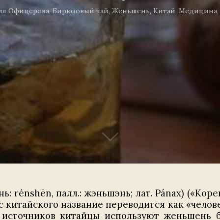
ия Офицерова
,
Бирюзовый чай
,
Женьшень
,
Китай
,
Медицина
ь: rénshēn, палл.: жэньшэнь; лат. Pánax) («Кор
с китайского название переводится как «челов
источников китайцы используют женьшень бо