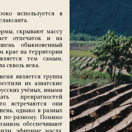
око используется в
елаксанта.
ормы, скрывают массу
ает отпечаток и на
ьшень обыкновенный
ом крае на территории
вляется тем самым,
а сквозь века.
еня является группа
рестили их азиатские
русских учёных, иными
ать превратностей
что встречаются они
ень, однако в разных
я по-разному. Помимо
ганизм обеспечивают
риды, эфирные масла,