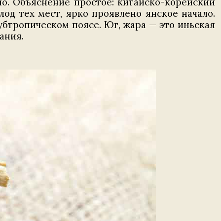
о. Объяснение простое: китайско-корейский
лод тех мест, ярко проявлено янское начало.
бтропическом поясе. Юг, жара — это иньская
ания.