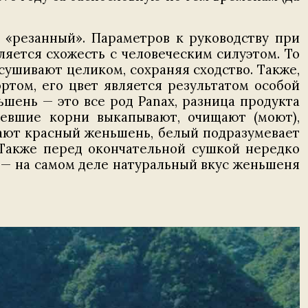
и «резанный». Параметров к руководству при
ляется схожесть с человеческим силуэтом. То
асушивают целиком, сохраняя сходство. Также,
том, его цвет является результатом особой
шень — это все род Panax, разница продукта
ревшие корни выкапывают, очищают (моют),
чают красный женьшень, белый подразумевает
 Также перед окончательной сушкой нередко
 — на самом деле натуральный вкус женьшеня