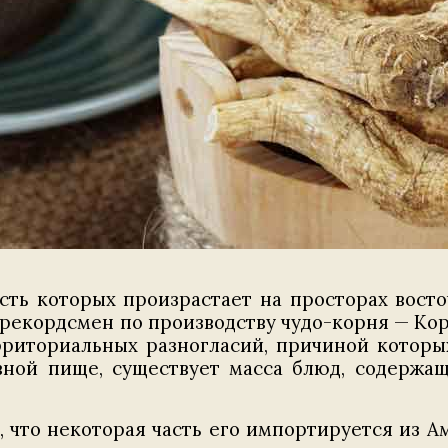
асть которых произрастает на просторах вост
рекордсмен по производству чудо-корня — Корея
рриториальных разногласий, причиной которы
вной пище, существует масса блюд, содержа
, что некоторая часть его импортируется из А