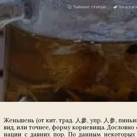
Чайные статьи
Анастас
Женьшень (от кит. трад. 人參, упр. 人参, пиньин
вид, или точнее, форму корневища. Дословно 
нации с давних пор. По данным некоторых 