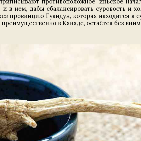
риписывают противоположное, иньское начал
и в нем, дабы сбалансировать суровость и хо
ез провинцию Гуандун, которая находится в су
он преимущественно в Канаде, остаётся без вним