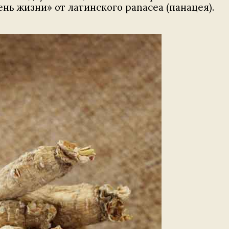
ень жизни» от латинского panacea (панацея).