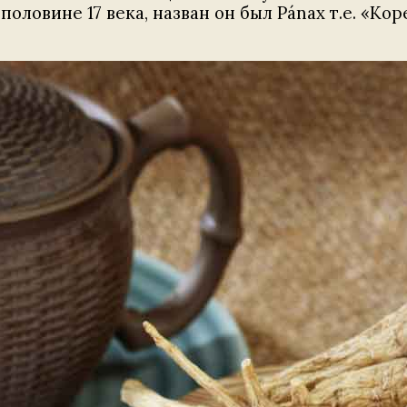
ловине 17 века, назван он был Pánax т.е. «Кор