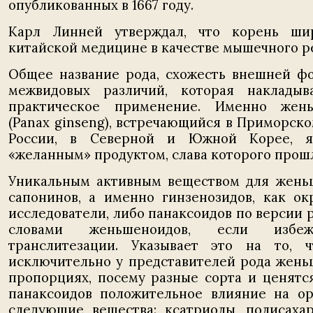
опубликованных в 1667 году.
Карл Линней утверждал, что корень шир
китайской медицине в качестве мышечного р
Общее название рода, схожесть внешней ф
межвидовых различий, которая накладыв
практическое применение. Именно жен
(Panax ginseng), встречающийся в Приморск
России, в Северной и Южной Корее, я
«желанным» продуктом, слава которого прошл
Уникальным активным веществом для женьш
сапонинов, а именно гинзенозидов, как ок
исследователи, либо панаксоидов по версии 
словами женьшеноидов, если избеж
транслитезации. Указывает это на то, 
исключительно у представителей рода женьш
пропорциях, посему разные сорта и ценятс
панаксоидов положительное влияние на ор
следующие вещества: ксатриолы, полисаха