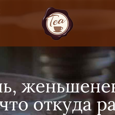
Я
ь, женьшенев
что откуда р