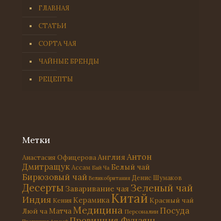
ГЛАВНАЯ
СТАТЬИ
СОРТА ЧАЯ
ЧАЙНЫЕ БРЕНДЫ
РЕЦЕПТЫ
Метки
Антон
Англия
Анастасия Офицерова
Дмитращук
Белый чай
Ассам
Бай Ча
Бирюзовый чай
Денис Шумаков
Великобритания
Десерты
Зеленый чай
Заваривание чая
Китай
Индия
Керамика
Красный чай
Кения
Медицина
Посуда
Матча
Люй ча
Персоналии
Провинция Фуцзянь