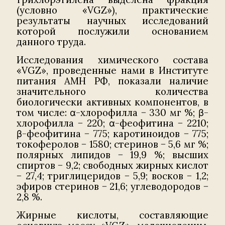
(условно «VGZ»), практические
результаты научных исследований
которой послужили основанием
данного труда.
Исследования химического состава
«VGZ», проведенные нами в Институте
питания АМН РФ, показали наличие
значительного количества
биологически активных компонентов, в
том числе: α-хлорофилла − 330 мг %; β-
хлорофилла − 220; α-феофитина − 2210;
β-феофитина − 775; каротиноидов − 775;
токоферолов − 1580; стеринов − 5,6 мг %;
полярных липидов − 19,9 %; высших
спиртов − 9,2; свободных жирных кислот
− 27,4; триглицеридов − 5,9; восков − 1,2;
эфиров стеринов − 21,6; углеводородов −
2,8 %.
Жирные кислоты, составляющие