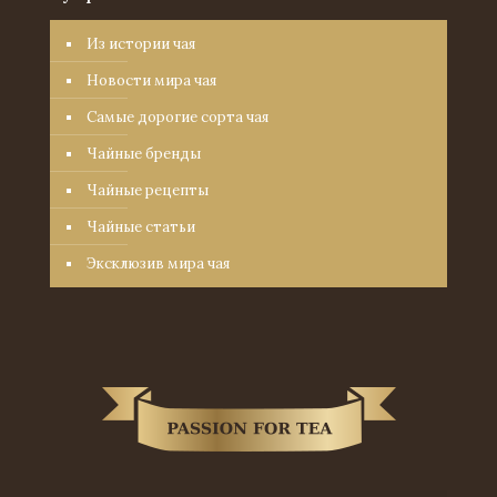
Из истории чая
Новости мира чая
Самые дорогие сорта чая
Чайные бренды
Чайные рецепты
Чайные статьи
Эксклюзив мира чая