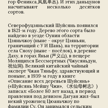
гор Феникса,凤凰单丛). И этих даньцунов
насчитывают несколько десятков
сортов.
Северофуцзяньский Шуйсянь появился
в 1821-м году. Дерево этого сорта было
найдено в уезде Оунин области
Цзяньчжоу (ныне – округ Цзяньян,
граничащий с У И Шань), на территории
села Сяоху (ныне – посёлок), в деревне
Даху, в горах Яньи (严义山), в пещере
Молящихся Бессмертных (Чжусяньдун,
祝仙洞). Великий китайский чайный
эксперт Чжан Тяньфу, здравствующий и
поныне, в 1939-м году в книге
«Описание всех деревьев Шуйсянь»
(«Шуйсянь Мейшу Чжи», 《水仙母树志》)
записал: «Более 80 лет назад, в период
правления под девизом Дагуан жил-был
некий уроженец Цюаньчжоу по
фамилии Су. Он занимался сельским