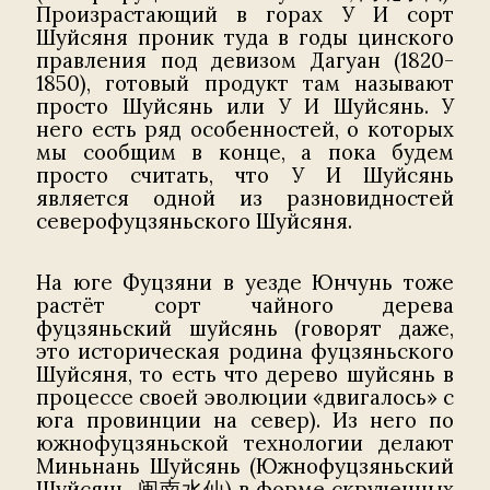
Произрастающий в горах У И сорт
Шуйсяня проник туда в годы цинского
правления под девизом Дагуан (1820-
1850), готовый продукт там называют
просто Шуйсянь или У И Шуйсянь. У
него есть ряд особенностей, о которых
мы сообщим в конце, а пока будем
просто считать, что У И Шуйсянь
является одной из разновидностей
северофуцзяньского Шуйсяня.
На юге Фуцзяни в уезде Юнчунь тоже
растёт сорт чайного дерева
фуцзяньский шуйсянь (говорят даже,
это историческая родина фуцзяньского
Шуйсяня, то есть что дерево шуйсянь в
процессе своей эволюции «двигалось» с
юга провинции на север). Из него по
южнофуцзяньской технологии делают
Миньнань Шуйсянь (Южнофуцзяньский
Шуйсянь, 闽南水仙) в форме скрученных