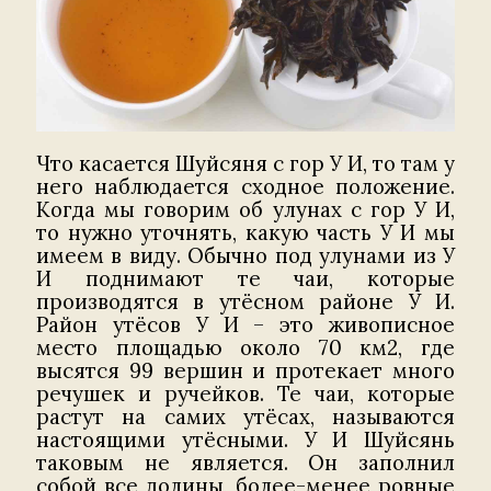
Что касается Шуйсяня с гор У И, то там у
него наблюдается сходное положение.
Когда мы говорим об улунах с гор У И,
то нужно уточнять, какую часть У И мы
имеем в виду. Обычно под улунами из У
И поднимают те чаи, которые
производятся в утёсном районе У И.
Район утёсов У И – это живописное
место площадью около 70 км2, где
высятся 99 вершин и протекает много
речушек и ручейков. Те чаи, которые
растут на самих утёсах, называются
настоящими утёсными. У И Шуйсянь
таковым не является. Он заполнил
собой все долины, более-менее ровные