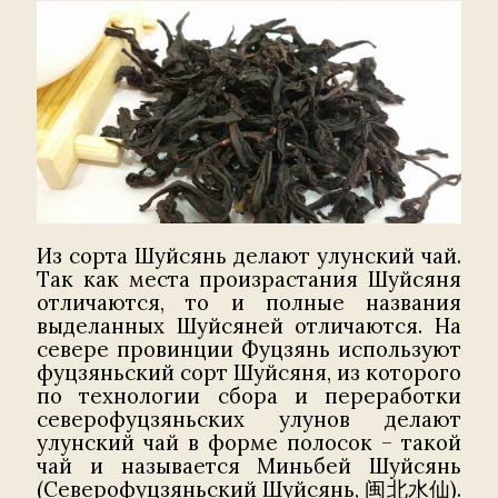
Из сорта Шуйсянь делают улунский чай.
Так как места произрастания Шуйсяня
отличаются, то и полные названия
выделанных Шуйсяней отличаются. На
севере провинции Фуцзянь используют
фуцзяньский сорт Шуйсяня, из которого
по технологии сбора и переработки
северофуцзяньских улунов делают
улунский чай в форме полосок – такой
чай и называется Миньбей Шуйсянь
(Северофуцзяньский Шуйсянь, 闽北水仙).