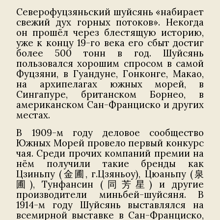
Северофуцзяньский шуйсянь «набирает
свежий дух горных потоков». Некогда
он прошёл через блестящую историю,
уже к концу 19-го века его сбыт достиг
более 500 тонн в год. Шуйсянь
пользовался хорошим спросом в самой
Фуцзяни, в Гуандуне, Гонконге, Макао,
на архипелагах южных морей, в
Сингапуре, британском Борнео, в
американском Сан-Франциско и других
местах.
В 1909-м году деловое сообщество
Южных Морей провело первый конкурс
чая. Среди прочих компаний премии на
нём получили такие бренды как
Цзиньпу (金圃, г.Цзяньоу), Цюаньпу (泉
圃), Тунфансин (同芳星) и другие
производители миньбей-шуйсяня. В
1914-м году Шуйсянь выставлялся на
всемирной выставке в Сан-Франциско,