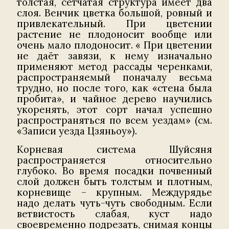
толстая, сетчатая структура имеет два
слоя. Венчик цветка большой, ровный и
привлекательный. При цветении
растение не плодоносит вообще или
очень мало плодоносит. « При цветении
не даёт завязи, к нему изначально
применяют метод рассады черенками,
распространяемый поначалу весьма
трудно, но после того, как «стена была
пробита», и чайное дерево научились
укоренять, этот сорт начал успешно
распространяться по всем уездам» (см.
«Записи уезда Цзяньоу»).
Корневая система Шуйсяня
распространяется относительно
глубоко. Во время посадки почвенный
слой должен быть толстым и плотным,
корневище – крупным. Междурядье
надо делать чуть-чуть свободным. Если
ветвистость слабая, куст надо
своевременно подрезать, снимая концы