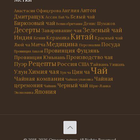
Антон
Англия
Анастасия Офицерова
Дмитращук
Белый чай
Ассам
Бай Ча
Бирюзовый чай
Денис Шумаков
Великобритания
Десерты
Зеленый чай
Заваривание чая
Китай
Индия
Керамика
Красный чай
Кения
Медицина
Посуда
Матча
Люй ча
Персоналии
Провинция Фуцзянь
Провинция Аньхой
Провинция Юньнань
Производство чая
Рецепты
Россия
Пуэр
США
Тайвань
Уишань
Чай
Химия чая
Улун
Цин ча
Хун ча
Чайная компания
Чайная
Чайная упаковка
церемония
Черный чай
Чайник
Шри-Ланка
Япония
Экономика