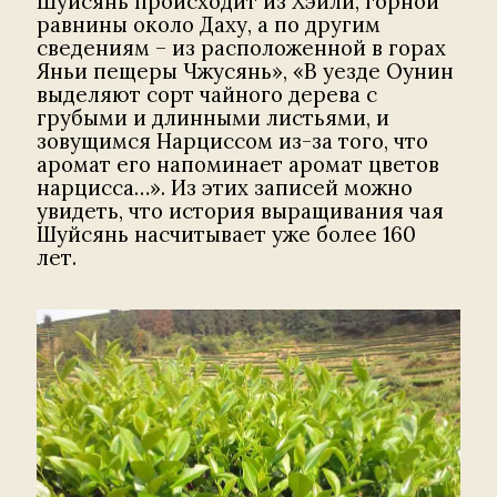
Шуйсянь происходит из Хэили, горной
равнины около Даху, а по другим
сведениям – из расположенной в горах
Яньи пещеры Чжусянь», «В уезде Оунин
выделяют сорт чайного дерева с
грубыми и длинными листьями, и
зовущимся Нарциссом из-за того, что
аромат его напоминает аромат цветов
нарцисса…». Из этих записей можно
увидеть, что история выращивания чая
Шуйсянь насчитывает уже более 160
лет.