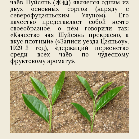
чаёв Шуйсянь (水仙) является одним из
двух основных сортов (наряду с
северофуцзяньским Улуном). Его
качество представляет собой нечто
своеобразное, о нём говорили так:
«Качество чая Шуйсянь прекрасно, а
вкус плотный» («Записи уезда Цзяньоу»,
1929-й год), «держащий первенство
среди всех чаёв по чудесному
фруктовому аромату».