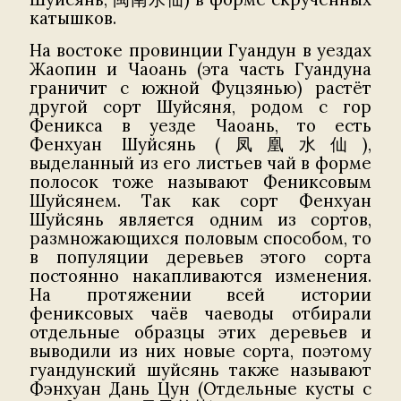
катышков.
На востоке провинции Гуандун в уездах
Жаопин и Чаоань (эта часть Гуандуна
граничит с южной Фуцзянью) растёт
другой сорт Шуйсяня, родом с гор
Феникса в уезде Чаоань, то есть
Фенхуан Шуйсянь (凤凰水仙),
выделанный из его листьев чай в форме
полосок тоже называют Фениксовым
Шуйсянем. Так как сорт Фенхуан
Шуйсянь является одним из сортов,
размножающихся половым способом, то
в популяции деревьев этого сорта
постоянно накапливаются изменения.
На протяжении всей истории
фениксовых чаёв чаеводы отбирали
отдельные образцы этих деревьев и
выводили из них новые сорта, поэтому
гуандунский шуйсянь также называют
Фэнхуан Дань Цун (Отдельные кусты с