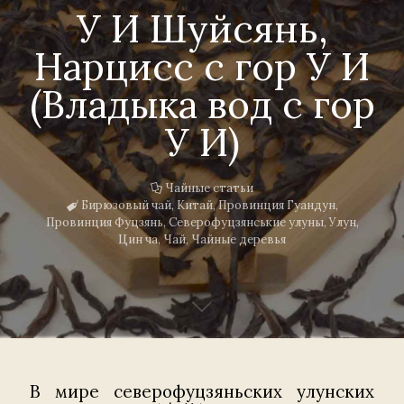
У И Шуйсянь,
Нарцисс с гор У И
(Владыка вод с гор
У И)
Чайные статьи
Бирюзовый чай
,
Китай
,
Провинция Гуандун
,
Провинция Фуцзянь
,
Северофуцзянськие улуны
,
Улун
,
Цин ча
,
Чай
,
Чайные деревья
В мире северофуцзяньских улунских