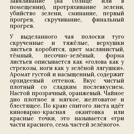
завяливание (на солнце или в
помещении), протряхивание зелени,
убийство зелени, сминание, первый
прогрев, скручивание, финальный
прогрев.
У выделанного чая полоски туго
скрученные и тяжёлые, верхушки
листьев коробятся, цвет маслянистый,
тёмный, песочно-зелёный, форма
листьев описывается как «голова как у
стрекозы, ноги как у зелёной лягушки».
Аромат густой и насыщенный, содержит
орхидеевый оттенок. Вкус чистый
плотный со сладким послевкусием.
Настой прозрачный, оранжевый. Чайное
дно плотное и мягкое, желтоватое и
блестящее. По краю спитого листа идёт
киноварно-красная окантовка или
красные точки, это называется «три
части красного, семь частей зелёного».