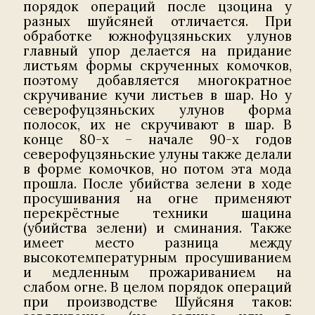
порядок операций после цзоцина у
разных шуйсяней отличается. При
обработке южнофуцзяньских улунов
главный упор делается на придание
листьям формы скрученных комочков,
поэтому добавляется многократное
скручивание кучи листьев в шар. Но у
северофуцзяньских улунов форма
полосок, их не скручивают в шар. В
конце 80-х – начале 90-х годов
северофуцзяньские улуны также делали
в форме комочков, но потом эта мода
прошла. После убийства зелени в ходе
просушивания на огне применяют
перекрёстные техники шацина
(убийства зелени) и сминания. Также
имеет место разница между
высокотемпературным просушиванием
и медленным прожариванием на
слабом огне. В целом порядок операций
при производстве Шуйсяня таков: