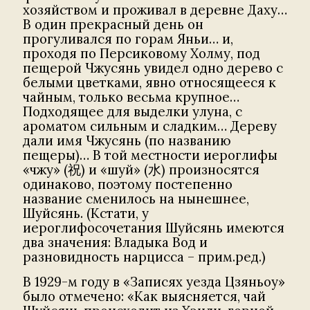
хозяйством и проживал в деревне Даху…
В один прекрасный день он
прогуливался по горам Яньи… и,
проходя по Персиковому Холму, под
пещерой Чжусянь увидел одно дерево с
белыми цветками, явно относящееся к
чайным, только весьма крупное…
Подходящее для выделки улуна, с
ароматом сильным и сладким… Дереву
дали имя Чжусянь (по названию
пещеры)… В той местности иероглифы
«чжу» (祝) и «шуй» (水) произносятся
одинаково, поэтому постепенно
название сменилось на нынешнее,
Шуйсянь. (Кстати, у
иероглифосочетания Шуйсянь имеются
два значения: Владыка Вод и
разновидность нарцисса – прим.ред.)
В 1929-м году в «Записях уезда Цзяньоу»
было отмечено: «Как выясняется, чай