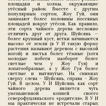
площадки и холмы, окружающие
утёсный район. Вместе с другим
популярным сортом, Жоу Гуй, они
занимают более половины посевных
площадей вокруг утёсов. Как правило,
эти сорта чайного дерева несложно
отличить друг от друга. Шуйсянь —
более крупный куст, ветки начинаются
высоко от земли (в У И такую форму
растения называют деревом с высокой
ногой) и листья более тёмные (хотя
молодые побеги наоборот более
светлые чем у Жоу Гуя) и
лопатообразные, а у Жоу Гуя более
светлые и вытянутые. На снимках
сверху слева – Шуйсянь, справа – Жоу
Гуй. В целом, У И Шуйсянь как сорт
чайного дерева является чуть
уменьшенной копией своего
северофуцзяньского «родителя». В У И
мы практически не встречали старых