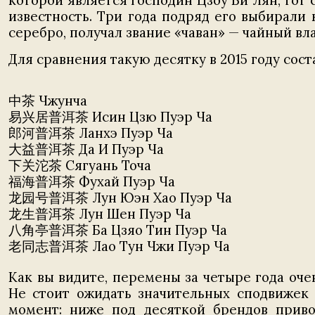
которой является господин Цзоу Би Лян, тот 
известность. Три года подряд его выбирали
серебро, получал звание «чаван» — чайный вл
Для сравнения такую десятку в 2015 году сост
中茶 Чжунча
易兴居普洱茶 Исин Цзю Пуэр Ча
郎河普洱茶 Ланхэ Пуэр Ча
大益普洱茶 Да И Пуэр Ча
下关沱茶 Сягуань Точа
福海普洱茶 Фухай Пуэр Ча
龙园号普洱茶 Лун Юэн Хао Пуэр Ча
龙生普洱茶 Лун Шен Пуэр Ча
八角亭普洱茶 Ба Цзяо Тин Пуэр Ча
老同志普洱茶 Лао Тун Чжи Пуэр Ча
Как вы видите, перемены за четыре года оче
Не стоит ожидать значительных сподвижек
момент: ниже под десяткой брендов приво