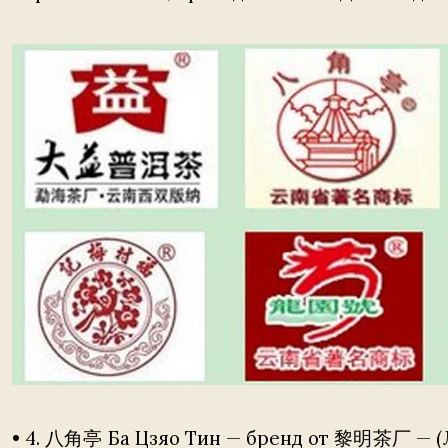
• 4. 八角亭 Ба Цзяо Тин — бренд от 黎明茶厂 — (Л