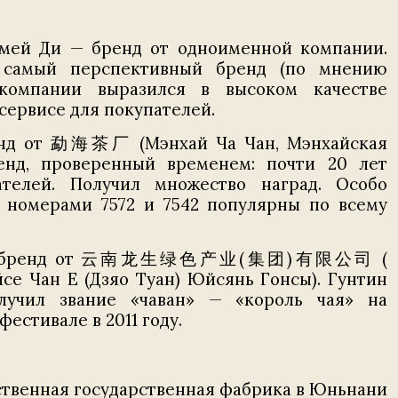
ей Ди — бренд от одноименной компании.
 самый перспективный бренд (по мнению
 компании выразился в высоком качестве
сервисе для покупателей.
енд от 勐海茶厂 (Мэнхай Ча Чан, Мэнхайская
енд, проверенный временем: почти 20 лет
ателей. Получил множество наград. Особо
 номерами 7572 и 7542 популярны по всему
н — бренд от 云南龙生绿色产业(集团)有限公司 (
е Чан Е (Дзяо Туан) Юйсянь Гонсы). Гунтин
лучил звание «чаван» — «король чая» на
естивале в 2011 году.
ственная государственная фабрика в Юньнани