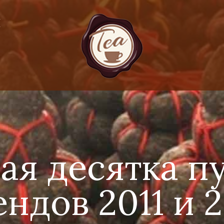
Я
ая десятка п
ндов 2011 и 