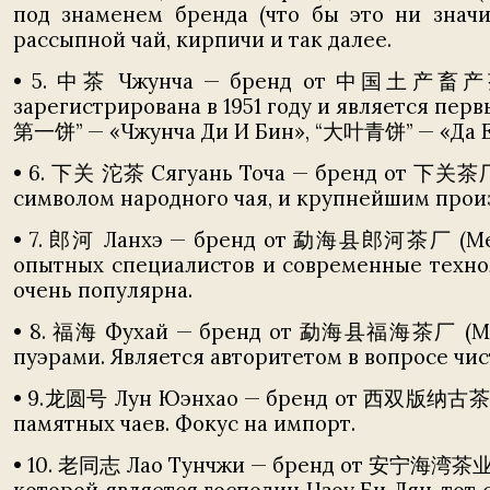
под знаменем бренда (что бы это ни знач
рассыпной чай, кирпичи и так далее.
• 5. 中茶 Чжунча — бренд от 中国土产畜产茶叶进
зарегистрирована в 1951 году и является пе
第一饼” — «Чжунча Ди И Бин», “大叶青饼” — «Да Е
• 6. 下关 沱茶 Сягуань Точа — бренд от 下关茶厂 (С
символом народного чая, и крупнейшим прои
• 7. 郎河 Ланхэ — бренд от 勐海县郎河茶厂 (Менха
опытных специалистов и современные техно
очень популярна.
• 8. 福海 Фухай — бренд от 勐海县福海茶厂 (Менха
пуэрами. Является авторитетом в вопросе чис
• 9.龙圆号 Лун Юэнхао — бренд от 西双版纳古茶山茶
памятных чаев. Фокус на импорт.
• 10. 老同志 Лао Тунчжи — бренд от 安宁海湾茶业有限