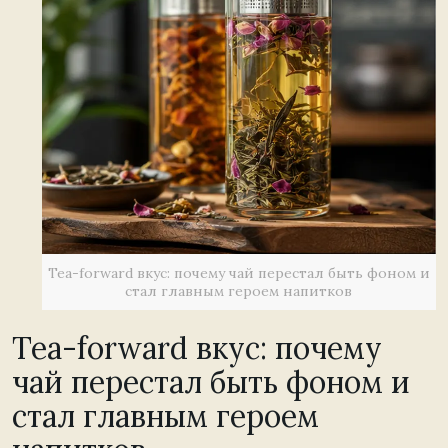
Tea-forward вкус: почему чай перестал быть фоном и
стал главным героем напитков
Tea-forward вкус: почему
чай перестал быть фоном и
стал главным героем