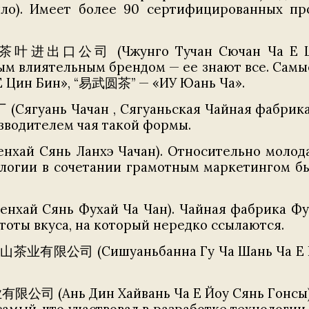
ило). Имеет более 90 сертифицированных пр
出口公司 (Чжунго Тучан Сючан Ча Е Цзиньч
рвым влиятельным брендом — ее знают все. Са
 Цин Бин», “易武圆茶” — «ИУ Юань Ча».
ягуань Чачан , Сягуаньская Чайная фабрика).
зводителем чая такой формы.
й Сянь Ланхэ Чачан). Относительно молодая 
логии в сочетании грамотным маркетингом быс
й Сянь Фухай Ча Чан). Чайная фабрика Фуха
тоты вкуса, на который нередко ссылаются.
业有限公司 (Сишуаньбанна Гу Ча Шань Ча Е Йоу
公司 (Ань Дин Хайвань Ча Е Йоу Сянь Гонсы). 