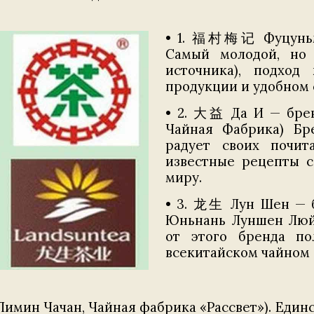
• 1. 福村梅记 Фуцуньм
Самый молодой, но
источника), подход
продукции и удобном 
• 2. 大益 Да И — бр
Чайная Фабрика) Бр
радует своих почит
известные рецепты с
миру.
• 3. 龙生 Лун Ше
Юньнань Луншен Люйс
от этого бренда по
всекитайском чайном ф
имин Чачан, Чайная фабрика «Рассвет»). Един