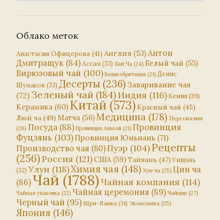
Облако меток
Антон
Англия
(53)
Анастасия Офицерова
(41)
Дмитращук
(84)
Белый чай
(55)
Ассам
(33)
Бай Ча
(24)
Бирюзовый чай
(100)
Денис
Великобритания
(21)
Десерты
(236)
Заваривание чая
Шумаков
(33)
Зеленый чай
(184)
Индия
(116)
(72)
Кения
(39)
Китай
(573)
Керамика
(60)
Красный чай
(45)
Медицина
(178)
Матча
(56)
Люй ча
(49)
Персоналии
Посуда
(88)
Провинция
(26)
Провинция Аньхой
(21)
Фуцзянь
(103)
Провинция Юньнань
(71)
Рецепты
Пуэр
(104)
Производство чая
(80)
(256)
Россия
(121)
США
(59)
Тайвань
(47)
Уишань
Химия чая
(148)
Улун
(118)
Цин ча
(32)
Хун ча
(25)
Чай
(1788)
Чайная компания
(114)
(86)
Чайная церемония
(89)
Чайник
(27)
Чайная упаковка
(22)
Черный чай
(95)
Шри-Ланка
(31)
Экономика
(25)
Япония
(146)