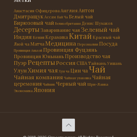
Антон
Англия
Анастасия Офицерова
Дмитращук
Белый чай
Ассам
Бай Ча
Бирюзовый чай
Денис Шумаков
Великобритания
Десерты
Зеленый чай
Заваривание чая
Китай
Индия
Керамика
Красный чай
Кения
Медицина
Посуда
Матча
Люй ча
Персоналии
Провинция Фуцзянь
Провинция Аньхой
Провинция Юньнань
Производство чая
Рецепты
Россия
Пуэр
США
Тайвань
Уишань
Чай
Химия чая
Улун
Цин ча
Хун ча
Чайная компания
Чайная
Чайная упаковка
церемония
Черный чай
Чайник
Шри-Ланка
Япония
Экономика