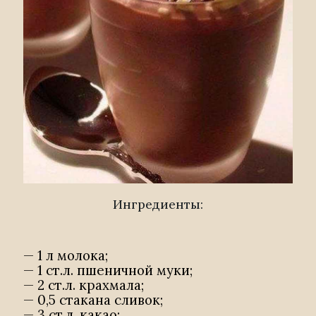
Ингредиенты:
— 1 л молока;
— 1 ст.л. пшеничной муки;
— 2 ст.л. крахмала;
— 0,5 стакана сливок;
— 3 ст.л. какао;