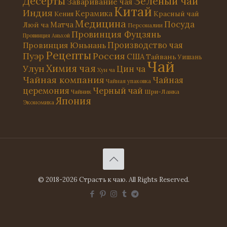
Десерты
Зеленый чай
Заваривание чая
Китай
Индия
Керамика
Красный чай
Кения
Медицина
Посуда
Матча
Люй ча
Персоналии
Провинция Фуцзянь
Провинция Аньхой
Провинция Юньнань
Производство чая
Рецепты
Россия
Пуэр
США
Тайвань
Уишань
Чай
Химия чая
Улун
Цин ча
Хун ча
Чайная компания
Чайная
Чайная упаковка
церемония
Черный чай
Чайник
Шри-Ланка
Япония
Экономика
© 2018-2026 Страсть к чаю. All Rights Reserved.