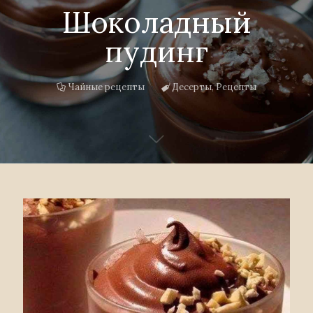
Шоколадный
пудинг
Чайные рецепты
Десерты
,
Рецепты