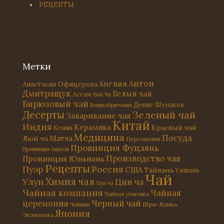
РЕЦЕПТЫ
Метки
Антон
Англия
Анастасия Офицерова
Дмитращук
Белый чай
Ассам
Бай Ча
Бирюзовый чай
Денис Шумаков
Великобритания
Десерты
Зеленый чай
Заваривание чая
Китай
Индия
Керамика
Красный чай
Кения
Медицина
Посуда
Матча
Люй ча
Персоналии
Провинция Фуцзянь
Провинция Аньхой
Провинция Юньнань
Производство чая
Рецепты
Россия
Пуэр
США
Тайвань
Уишань
Чай
Химия чая
Улун
Цин ча
Хун ча
Чайная компания
Чайная
Чайная упаковка
церемония
Черный чай
Чайник
Шри-Ланка
Япония
Экономика