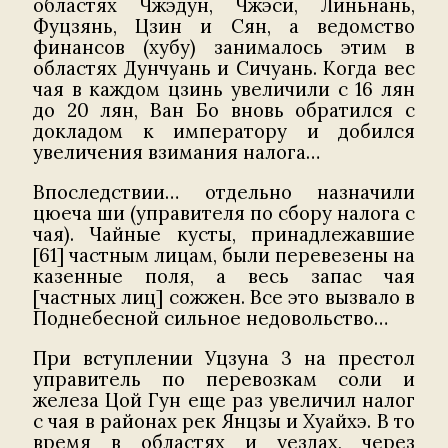
областях Чжэдун, Чжэси, Линьнань,
Фуцзянь, Цзин и Сян, а ведомство
финансов (хубу) занималось этим в
областях Дунчуань и Сичуань. Когда вес
чая в каждом цзинь увеличили с 16 лян
до 20 лян, Ван Бо вновь обратился с
докладом к императору и добился
увеличения взимания налога…
Впоследствии… отдельно назначили
цюеча ши (управителя по сбору налога с
чая). Чайные кусты, принадлежавшие
[61] частным лицам, были перевезены на
казенные поля, а весь запас чая
[частных лиц] сожжен. Все это вызвало в
Поднебесной сильное недовольство…
При вступлении Уцзуна 3 на престол
управитель по перевозкам соли и
железа Цой Гун еще раз увеличил налог
с чая в районах рек Янцзы и Хуайхэ. В то
время в областях и уездах, через