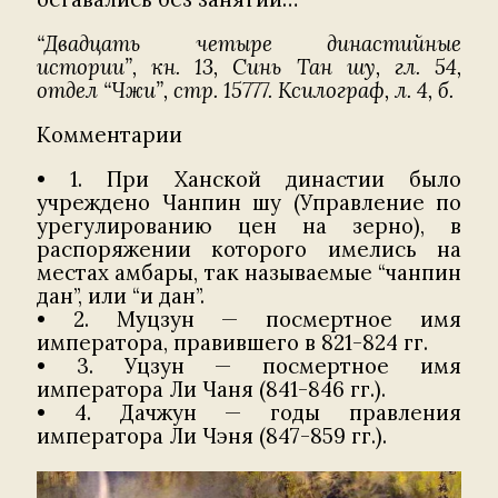
“Двадцать четыре династийные
истории”, кн. 13, Синь Тан шу, гл. 54,
отдел “Чжи”, стр. 15777. Ксилограф, л. 4, б.
Комментарии
• 1. При Ханской династии было
учреждено Чанпин шу (Управление по
урегулированию цен на зерно), в
распоряжении которого имелись на
местах амбары, так называемые “чанпин
дан”, или “и дан”.
• 2. Муцзун — посмертное имя
императора, правившего в 821-824 гг.
• 3. Уцзун — посмертное имя
императора Ли Чаня (841-846 гг.).
• 4. Дачжун — годы правления
императора Ли Чэня (847-859 гг.).