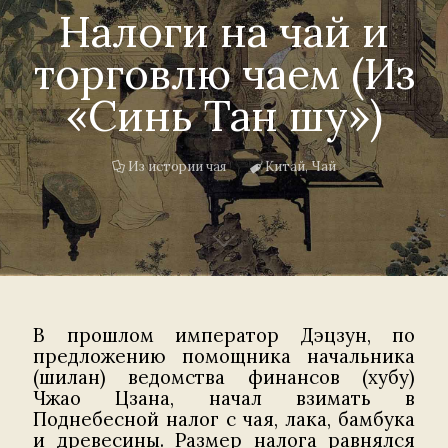
Налоги на чай и
торговлю чаем (Из
«Синь Тан шу»)
Из истории чая
Китай
,
Чай
В прошлом император Дэцзун, по
предложению помощника начальника
(шилан) ведомства финансов (хубу)
Чжао Цзана, начал взимать в
Поднебесной налог с чая, лака, бамбука
и древесины. Размер налога равнялся