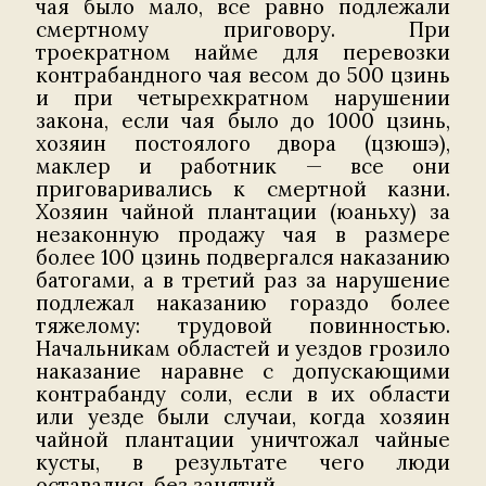
чая было мало, все равно подлежали
смертному приговору. При
троекратном найме для перевозки
контрабандного чая весом до 500 цзинь
и при четырехкратном нарушении
закона, если чая было до 1000 цзинь,
хозяин постоялого двора (цзюшэ),
маклер и работник — все они
приговаривались к смертной казни.
Хозяин чайной плантации (юаньху) за
незаконную продажу чая в размере
более 100 цзинь подвергался наказанию
батогами, а в третий раз за нарушение
подлежал наказанию гораздо более
тяжелому: трудовой повинностью.
Начальникам областей и уездов грозило
наказание наравне с допускающими
контрабанду соли, если в их области
или уезде были случаи, когда хозяин
чайной плантации уничтожал чайные
кусты, в результате чего люди
оставались без занятий…