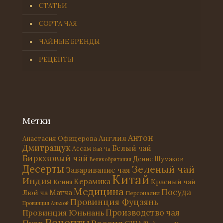
СТАТЬИ
СОРТА ЧАЯ
ЧАЙНЫЕ БРЕНДЫ
РЕЦЕПТЫ
Метки
Антон
Англия
Анастасия Офицерова
Дмитращук
Белый чай
Ассам
Бай Ча
Бирюзовый чай
Денис Шумаков
Великобритания
Десерты
Зеленый чай
Заваривание чая
Китай
Индия
Керамика
Красный чай
Кения
Медицина
Посуда
Матча
Люй ча
Персоналии
Провинция Фуцзянь
Провинция Аньхой
Провинция Юньнань
Производство чая
Рецепты