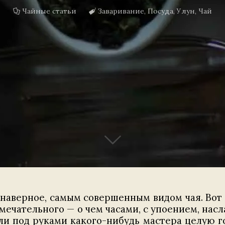
Чайные статьи
Заваривание
,
Посуда
,
Улун
,
Чай
 наверное, самым совершенным видом чая. Вот
замечательного — о чем часами, с упоением, на
тили под руками какого-нибудь мастера целую 