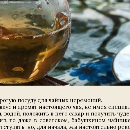
дорогую посуду для чайных церемоний.
вкус и аромат настоящего чая, не имея специа
ь водой, положить в него сахар и получить чуде
л, то даже в советском, бабушкином чайнике
тступать, но, для начала, мы настоятельно рек