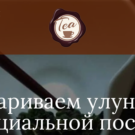
Я
ариваем улун
циальной по