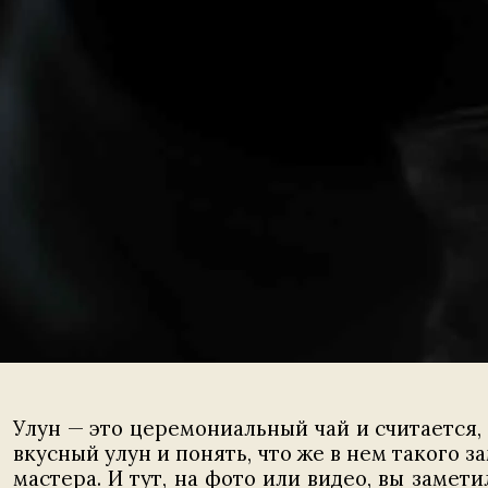
Улун — это церемониальный чай и считается,
вкусный улун и понять, что же в нем такого 
мастера. И тут, на фото или видео, вы заме