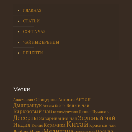
ГЛАВНАЯ
СТАТЬИ
СОРТА ЧАЯ
ЧАЙНЫЕ БРЕНДЫ
РЕЦЕПТЫ
Метки
Антон
Англия
Анастасия Офицерова
Дмитращук
Белый чай
Ассам
Бай Ча
Бирюзовый чай
Денис Шумаков
Великобритания
Десерты
Зеленый чай
Заваривание чая
Китай
Индия
Керамика
Красный чай
Кения
Медицина
Посуда
Матча
Люй ча
Персоналии