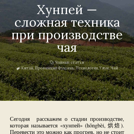
Хунпей —
сложная техника
при производстве
чая
Чайные статьи
Китай
,
Провинция Фуцзянь
,
Технология
,
Улун
,
Чай
Сегодня расскажем о стадии производстве,
которая называется «хунпей» (hōngbèi, 烘焙).
Перевести это можно как прогрев, но не стоит