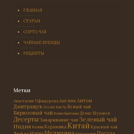
ГЛАВНАЯ
СТАТЬИ
СОРТА ЧАЯ
ЧАЙНЫЕ БРЕНДЫ
РЕЦЕПТЫ
Метки
Антон
Англия
Анастасия Офицерова
Дмитращук
Белый чай
Ассам
Бай Ча
Бирюзовый чай
Денис Шумаков
Великобритания
Десерты
Зеленый чай
Заваривание чая
Китай
Индия
Керамика
Красный чай
Кения
Медицина
Посуда
Матча
Люй ча
Персоналии