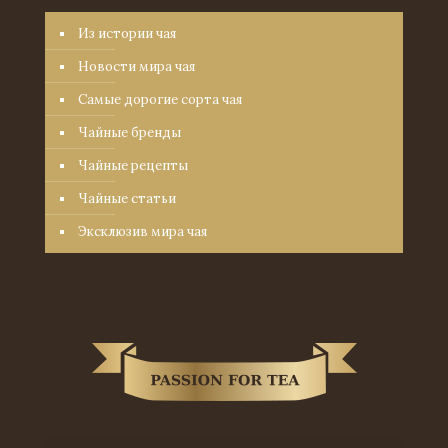
Из истории чая
Новости мира чая
Самые дорогие сорта чая
Чайные бренды
Чайные рецепты
Чайные статьи
Эксклюзив мира чая