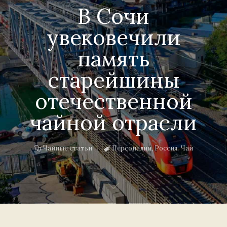
В Сочи
увековечили
память
старейшины
отечественной
чайной отрасли
Чайные статьи
Персоналии
,
Россия
,
Чай