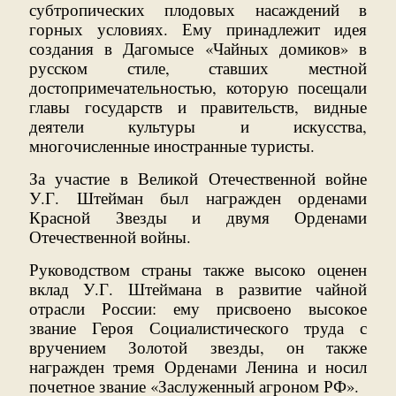
субтропических плодовых насаждений в
горных условиях. Ему принадлежит идея
создания в Дагомысе «Чайных домиков» в
русском стиле, ставших местной
достопримечательностью, которую посещали
главы государств и правительств, видные
деятели культуры и искусства,
многочисленные иностранные туристы.
За участие в Великой Отечественной войне
У.Г. Штейман был награжден орденами
Красной Звезды и двумя Орденами
Отечественной войны.
Руководством страны также высоко оценен
вклад У.Г. Штеймана в развитие чайной
отрасли России: ему присвоено высокое
звание Героя Социалистического труда с
вручением Золотой звезды, он также
награжден тремя Орденами Ленина и носил
почетное звание «Заслуженный агроном РФ».