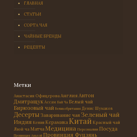
ГЛАВНАЯ
СТАТЬИ
СОРТА ЧАЯ
ЧАЙНЫЕ БРЕНДЫ
РЕЦЕПТЫ
Метки
Антон
Англия
Анастасия Офицерова
Дмитращук
Белый чай
Ассам
Бай Ча
Бирюзовый чай
Денис Шумаков
Великобритания
Десерты
Зеленый чай
Заваривание чая
Китай
Индия
Керамика
Красный чай
Кения
Медицина
Посуда
Матча
Люй ча
Персоналии
Провинция Фуцзянь
Провинция Аньхой