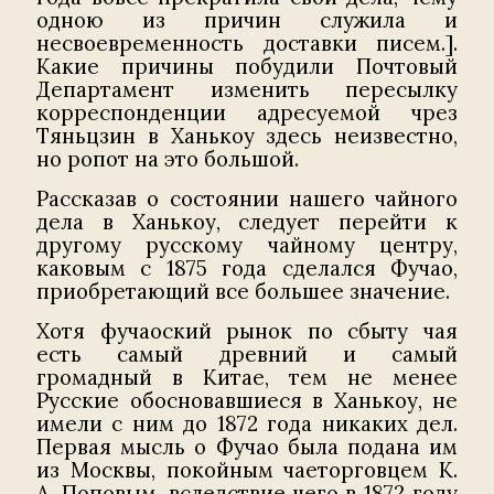
одною из причин служила и
несвоевременность доставки писем.].
Какие причины побудили Почтовый
Департамент изменить пересылку
корреспонденции адресуемой чрез
Тяньцзин в Ханькоу здесь неизвестно,
но ропот на это большой.
Рассказав о состоянии нашего чайного
дела в Ханькоу, следует перейти к
другому русскому чайному центру,
каковым с 1875 года сделался Фучао,
приобретающий все большее значение.
Хотя фучаоский рынок по сбыту чая
есть самый древний и самый
громадный в Китае, тем не менее
Русские обосновавшиеся в Ханькоу, не
имели с ним до 1872 года никаких дел.
Первая мысль о Фучао была подана им
из Москвы, покойным чаеторговцем К.
А. Поповым, вследствие чего в 1872 году