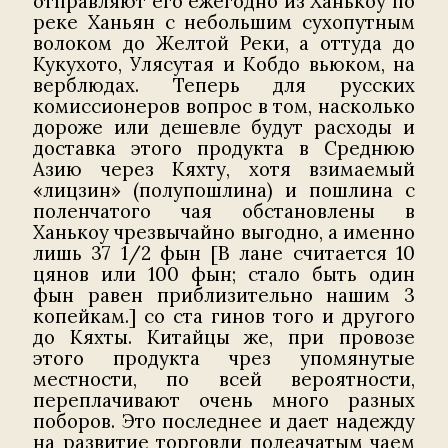
отправляют его ежегодно из Ханькоу по
реке Ханьян с небольшим сухопутным
волоком до Желтой Реки, а оттуда до
Кукухото, Улясутая и Кобдо вьюком, на
верблюдах. Теперь для русских
комиссионеров вопрос в том, насколько
дороже или дешевле будут расходы и
доставка этого продукта в Среднюю
Азию через Кяхту, хотя взимаемый
«лицзин» (полупошлина) и пошлина с
поленчатого чая обстановлены в
Ханькоу чрезвычайно выгодно, а именно
лишь 37 1/2 фын [В лане считается 10
цянов или 100 фын; стало быть один
фын равен приблизительно нашим 3
копейкам.] со ста гинов того и другого
до Кяхты. Китайцы же, при провозе
этого продукта чрез упомянутые
местности, по всей вероятности,
переплачивают очень много разных
поборов. Это последнее и дает надежду
на развитие торговли полеачатым чаем