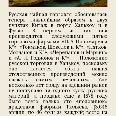
Русская чайная торговля обосновалась
теперь главнейшим образом в двух
пунктах Китая: в порте Ханькоу и в
Фучао. В первом из них она
производится следующими пятью
торговыми фирмами: «П. А. Пономарев и
К°», «Токмаков, Шевелев и К°», «Пятков,
Молчанов и К°», «Черепанов и Марьин»
и «А. Л. Родионов и K°». — Положение
русской торговли в Ханькоу, поскольку
оно касается сбыта наших
отечественных произведений, можно
назвать самым печальным. Уже
несколько лет сряду на здешний рынок
не поступало ни одного куска русских
материй, а продано еще в 1878 году
было всего только сто «половинок»
драдедама фабрики Тюляева, {3.646
аршин, по 46 фын за каждый; всего на