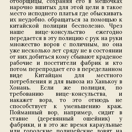
отборщицы, сохраняя его в мешочках
нарочно вшитых для этой цели в такое
место исподнего платья где обыскивать
их неудобно. обращаться за помощью к
китайской полиции бесполезно. Чрез
наше вицe-консульство ежегодно
передается в эту полицию с рук на руки
множество воров с поличным, но она
уже несколько лет сряду не в состоянии
от них добиться кому сбывают краденое
рабочие и посетители фабрик и кто
потом перепродает его в переделанном
виде Китайцам для местного
потребления и для вывоза из Ханькоу в
Хонань. Если же полиция, по
требованию вице-консульствa, и
накажет вора, то это отнюдь не
способствует к уменьшению краж.
Пойманный вор, например, сидит в
ставне (деревянный ошейник) у
фабрики, и в это же время караульные
или городские полицейские ловят на