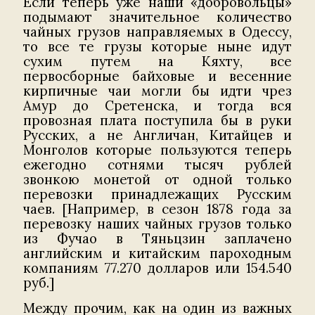
Если теперь уже наши «добровольцы»
подымают значительное количество
чайных грузов направляемых в Одессу,
то все те грузы которые ныне идут
сухим путем на Кяхту, все
первосборные байховые и весенние
кирпичные чаи могли бы идти чрез
Амур до Сретенска, и тогда вся
провозная плата поступила бы в руки
Русских, а не Англичан, Китайцев и
Монголов которые пользуются теперь
ежегодно сотнями тысяч рублей
звонкою монетой от одной только
перевозки принадлежащих Русским
чаев. [Например, в сезон 1878 года за
перевозку наших чайных грузов только
из Фучао в Тяньцзин заплачено
английским и китайским пароходным
компаниям 77.270 долларов или 154.540
руб.]
Между прочим, как на один из важных