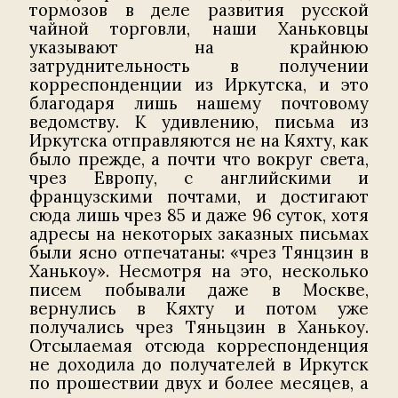
тормозов в деле развития русской
чайной торговли, наши Ханьковцы
указывают на крайнюю
затруднительность в получении
корреспонденции из Иркутска, и это
благодаря лишь нашему почтовому
ведомству. К удивлению, письма из
Иркутска отправляются не на Кяхту, как
было прежде, а почти что вокруг света,
чрез Европу, с английскими и
французскими почтами, и достигают
сюда лишь чрез 85 и даже 96 суток, хотя
адресы на некоторых заказных письмах
были ясно отпечатаны: «чрез Тянцзин в
Ханькоу». Несмотря на это, несколько
писем побывали даже в Москве,
вернулись в Кяхту и потом уже
получались чрез Тяньцзин в Ханькоу.
Отсылаемая отсюда корреспонденция
не доходила до получателей в Иркутск
по прошествии двух и более месяцев, а