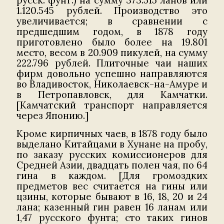
русск. фунт.) на сумму 373.515 ланов или
1.120.545 рублей. Производство это
увеличивается; в сравнении с
предшедшим годом, в 1878 году
приготовлено было более на 19.801
место, весом в 20.909 пикулей, на сумму
222.796 рублей. Плиточные чаи наших
фирм довольно успешно направляются
во Владивосток, Николаевск-на-Амуре и
в Петропавловск, для Камчатки.
[Камчатский транспорт направляется
через Японию.]
Кроме кирпичных чаев, в 1878 году было
выделано Китайцами в Хунане на пробу,
по заказу русских комиссионеров для
Средней Азии, двадцать полен чая, по 64
гина в каждом. [Для громоздких
предметов вес считается на гины или
цзины, которые бывают в 16, 18, 20 и 24
лана; казенный гин равен 16 ланам или
1,47 русского фунта; сто таких гинов