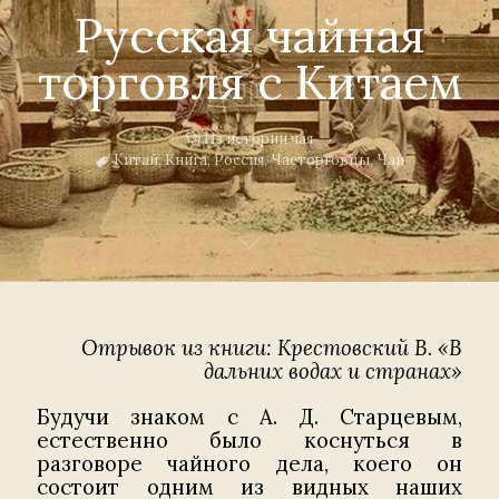
Русская чайная
торговля с Китаем
Из истории чая
Китай
,
Книга
,
Россия
,
Чаеторговцы
,
Чай
Отрывок из книги: Крестовский В. «В
дальних водах и странах»
Будучи знаком с А. Д. Старцевым,
естественно было коснуться в
разговоре чайного дела, коего он
состоит одним из видных наших