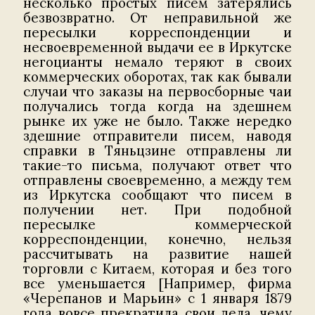
несколько простых писем затерялись
безвозвратно. От неправильной же
пересылки корреспонденции и
несвоевременной выдачи ее в Иркутске
негоцианты немало теряют в своих
коммерческих оборотах, так как бывали
случаи что заказы на первосборные чаи
получались тогда когда на здешнем
рынке их уже не было. Также нередко
здешние отправители писем, наводя
справки в Тяньцзине отправлены ли
такие-то письма, получают ответ что
отправлены своевременно, а между тем
из Иркутска сообщают что писем в
получении нет. При подобной
пересылке коммерческой
корреспонденции, конечно, нельзя
рассчитывать на развитие нашей
торговли с Китаем, которая и без того
все уменьшается [Например, фирма
«Черепанoв и Марьин» с 1 января 1879
года вовсе прекратила свои дела, чему