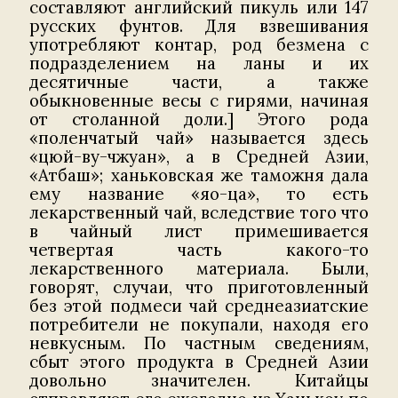
составляют английский пикуль или 147
русских фунтов. Для взвешивания
употребляют контар, род безмена с
подразделением на ланы и их
десятичные части, а также
обыкновенные весы с гирями, начиная
от столанной доли.] Этого рода
«поленчатый чай» называется здесь
«цюй-ву-чжуан», а в Средней Азии,
«Атбаш»; ханьковская же таможня дала
ему название «яо-ца», то есть
лекарственный чай, вследствие того что
в чайный лист примешивается
четвертая часть какого-то
лекарственного материала. Были,
говорят, случаи, что приготовленный
без этой подмеси чай среднеазиатские
потребители не покупали, находя его
невкусным. По частным сведениям,
сбыт этого продукта в Средней Азии
довольно значителен. Китайцы