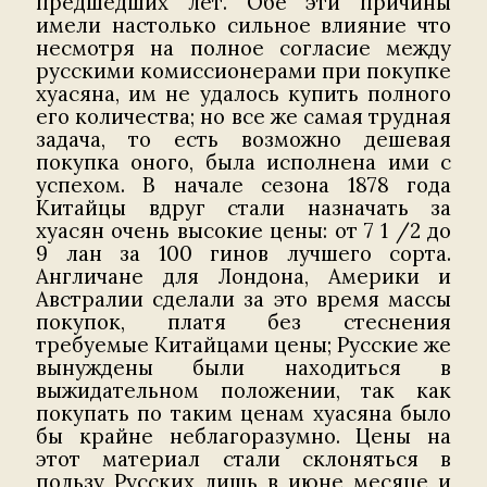
предшедших лет. Обе эти причины
имели настолько сильное влияние что
несмотря на полное согласие между
русскими комиссионерами при покупке
хуасяна, им не удалось купить полного
его количества; но все же самая трудная
задача, то есть возможно дешевая
покупка оного, была исполнена ими с
успехом. В начале сезона 1878 года
Китайцы вдруг стали назначать за
хуасян очень высокие цены: от 7 1 /2 до
9 лан за 100 гинов лучшего сорта.
Англичане для Лондона, Америки и
Австралии сделали за это время массы
покупок, платя без стеснения
требуемые Китайцами цены; Русские же
вынуждены были находиться в
выжидательном положении, так как
покупать по таким ценам хуасяна было
бы крайне неблагоразумно. Цены на
этот материал стали склоняться в
пользу Русских лишь в июне месяце и