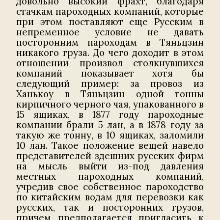
довольно высокий фрахт, благодаря
стачкам пароходных компаний, которые
при этом поставляют еще Русским в
непременное условие не давать
посторонним пароходам в Тяньцзин
никакого груза. До чего доходит в этом
отношении произвол столкнувшихся
компаний показывает хотя бы
следующий пример: за провоз из
Ханькоу в Тяньцзин одной тонны
кирпичного черного чая, упакованного в
15 ящиках, в 1877 году пароходные
компании брали 5 лан, а в 1878 году за
такую же тонну, в 10 ящиках, заломили
10 лан. Такое положение вещей навело
представителей здешних русских фирм
на мысль выйти из-под давления
местных пароходных компаний,
учредив свое собственное пароходство
по китайским водам для перевозки как
русских, так и посторонних грузов,
причем предполагается пригласить к