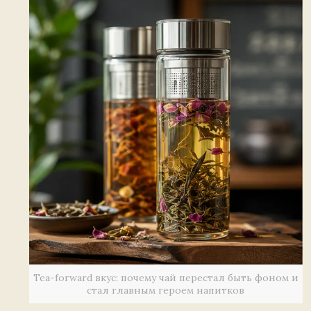
Tea-forward вкус: почему чай перестал быть фоном и
стал главным героем напитков