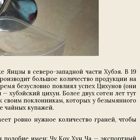
 Янцзы в северо-западной части Хубэя. В 19
производит большое количество продукции на
 время безусловно повлиял успех Цихунов (они
 — хубэйский цихун. Более двух сотен лет тут
 к своим поклонникам, которых у безымянного
ве чайных купажей.
еет ровно нужное количество граней, чтобы
я подобие имен: Чу Коу Хун Ча — экспортный