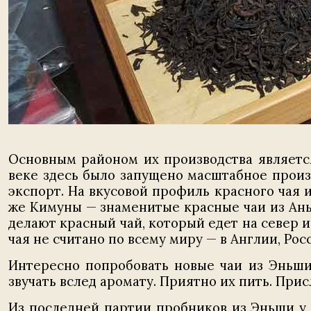
Основным районом их производства является
веке здесь было запущено масштабное произ
экспорт. На вкусовой профиль красного чая и
же Кимуны — знаменитые красные чаи из Аньхо
делают красный чай, который едет на север 
чая не считано по всему миру — в Англии, Рос
Интересно попробовать новые чаи из Эньши
звучать вслед аромату. Приятно их пить. При
Из последней партии пробников из Эньши у 