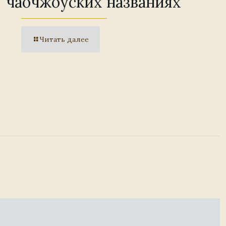
чаочжоуских названиях
Читать далее