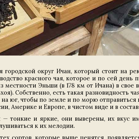
 городской округ Ичан, который стоит на реке
водство красного чая, которое и по сей день 
з местности Эньши (в 178 км от Ичана) в свое
я). Собственно, есть такая разновидность чая
и на юг, чтобы по земле и по морю отправиться
сии, Америке и Европе, в чистом виде и в соста
 — тонкие и яркие, они выверены, их вкус им
слушиваться к их мелодии.
тех сортов, которые выше ценятся, появляетс