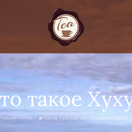
Я
то такое Хух
Чайные статьи
Китай
,
Красный чай
,
Провинция Хубэй
,