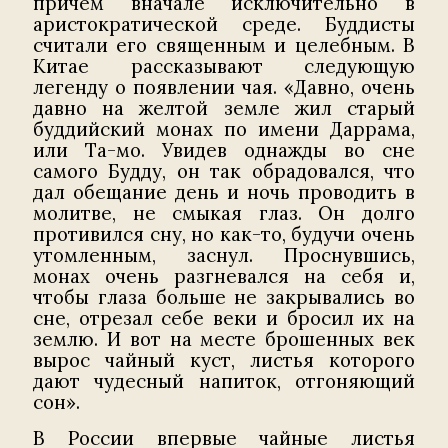
причем вначале исключительно в
аристократической среде. Буддисты
считали его священным и целебным. В
Китае рассказывают следующую
легенду о появлении чая. «Давно, очень
давно на желтой земле жил старый
буддийский монах по имени Даррама,
или Та-мо. Увидев однажды во сне
самого Будду, он так обрадовался, что
дал обещание день и ночь проводить в
молитве, не смыкая глаз. Он долго
противился сну, но как-то, будучи очень
утомленным, заснул. Проснувшись,
монах очень разгневался на себя и,
чтобы глаза больше не закрывались во
сне, отрезал себе веки и бросил их на
землю. И вот на месте брошенных век
вырос чайный куст, листья которого
дают чудесный напиток, отгоняющий
сон».
В России впервые чайные листья