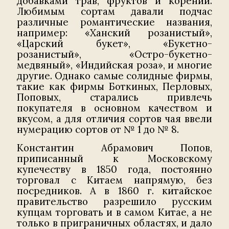
добавками трав, фруктов и корений.
Любимым сортам давали подчас
различные романтические названия,
например: «Ханский розанистый»,
«Царский букет», «Букетно-
розанистый», «Остро-букетно-
медвяный», «Индийская роза», и многие
другие. Однако самые солидные фирмы,
такие как фирмы Боткиных, Перловых,
Поповых, старались привлечь
покупателя в основном качеством и
вкусом, а для отличия сортов чая ввели
нумерацию сортов от № 1 до № 8.
Константин Абрамович Попов,
приписанный к Московскому
купечеству в 1850 года, постоянно
торговал с Китаем напрямую, без
посредников. А в 1860 г. китайское
правительство разрешило русским
купцам торговать и в самом Китае, а не
только в приграничных областях, и дало