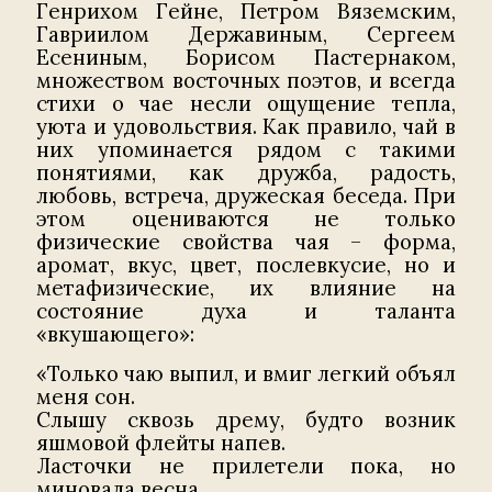
Генрихом Гейне, Петром Вяземским,
Гавриилом Державиным, Сергеем
Есениным, Борисом Пастернаком,
множеством восточных поэтов, и всегда
стихи о чае несли ощущение тепла,
уюта и удовольствия. Как правило, чай в
них упоминается рядом с такими
понятиями, как дружба, радость,
любовь, встреча, дружеская беседа. При
этом оцениваются не только
физические свойства чая – форма,
аромат, вкус, цвет, послевкусие, но и
метафизические, их влияние на
состояние духа и таланта
«вкушающего»:
«Только чаю выпил, и вмиг легкий объял
меня сон.
Слышу сквозь дрему, будто возник
яшмовой флейты напев.
Ласточки не прилетели пока, но
миновала весна.