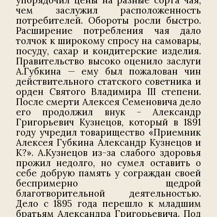
чем заслужил расположенность
потребителей. Обороты росли быстро.
Расширение потребления чая дало
толчок к широкому спросу на самовары,
посуду, сахар и кондитерские изделия.
Правительство высоко оценило заслуги
А.Губкина — ему был пожалован чин
действительного статского советника и
орден Святого Владимира III степени.
После смерти Алексея Семеновича дело
его продолжил внук – Александр
Григорьевич Кузнецов, который в 1891
году учредил товарищество «Приемник
Алексея Губкина Александр Кузнецов и
К?». А.Кузнецов из-за слабого здоровья
прожил недолго, но сумел оставить о
себе добрую память у сограждан своей
беспримерно щедрой
благотворительной деятельностью.
Дело с 1895 года перешло к младшим
братьям Александра Григорьевича. Под