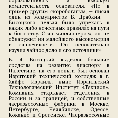
образованность и высокую
компетентность основателя. «Не в
пример другим скоробогатым, — писал
один из мемуаристов Б. Драбкин, —
Высоцкого нельзя было упрекать в
каких-либо нечестных правилах на пути
к богатству. Став миллионеро.м, он не
обнаружил ни малейшего высокомерия
и заносчивости. Он основательно
изучил чайное дело и его источники».
В. Я. Высоцкий выделял большие
средства на развитие диаспоры в
Палестине, на его деньги был основан
Ивритский технический колледж в г.
Хайфе, Израиль, ныне Израильский
Технологический Институт «Технион».
Компания открывает отделения в
России и за границей, и собственные
чаеразвесочные фабрики в Москве,
Петербурге, Челябинске, Одессе,
Коканде и Сретенске. Чаеразвесочные