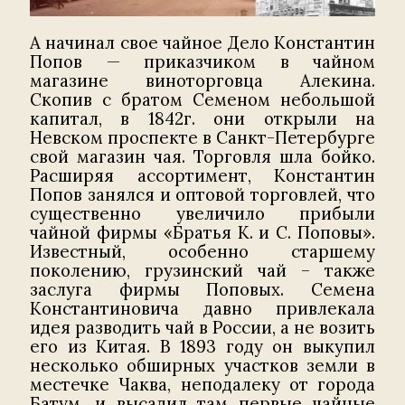
А начинал свое чайное Дело Константин
Попов — приказчиком в чайном
магазине виноторговца Алекина.
Скопив с братом Семеном небольшой
капитал, в 1842г. они открыли на
Невском проспекте в Санкт-Петербурге
свой магазин чая. Торговля шла бойко.
Расширяя ассортимент, Константин
Попов занялся и оптовой торговлей, что
существенно увеличило прибыли
чайной фирмы «Братья К. и С. Поповы».
Известный, особенно старшему
поколению, грузинский чай – также
заслуга фирмы Поповых. Семена
Константиновича давно привлекала
идея разводить чай в России, а не возить
его из Китая. В 1893 году он выкупил
несколько обширных участков земли в
местечке Чаква, неподалеку от города
Батум, и высадил там первые чайные