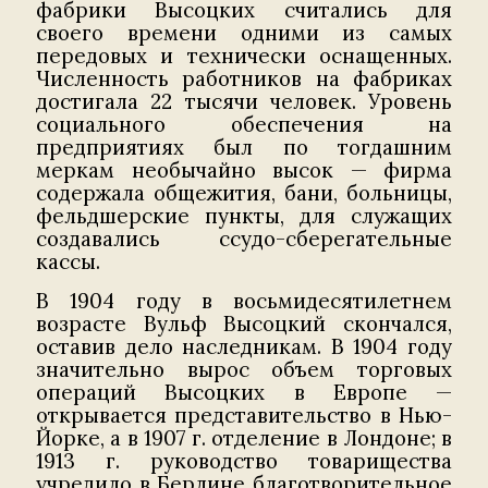
фабрики Высоцких считались для
своего времени одними из самых
передовых и технически оснащенных.
Численность работников на фабриках
достигала 22 тысячи человек. Уровень
социального обеспечения на
предприятиях был по тогдашним
меркам необычайно высок — фирма
содержала общежития, бани, больницы,
фельдшерские пункты, для служащих
создавались ссудо-сберегательные
кассы.
В 1904 году в восьмидесятилетнем
возрасте Вульф Высоцкий скончался,
оставив дело наследникам. В 1904 году
значительно вырос объем торговых
операций Высоцких в Европе —
открывается представительство в Нью-
Йорке, а в 1907 г. отделение в Лондоне; в
1913 г. руководство товарищества
учредило в Берлине благотворительное