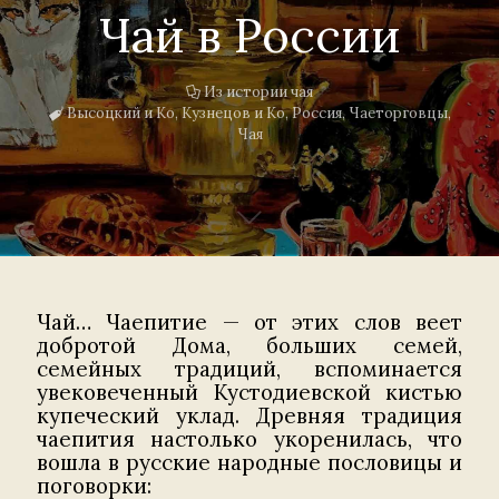
Чай в России
Из истории чая
Высоцкий и Ко
,
Кузнецов и Ко
,
Россия
,
Чаеторговцы
,
Чая
Чай… Чаепитие — от этих слов веет
добротой Дома, больших семей,
семейных традиций, вспоминается
увековеченный Кустодиевской кистью
купеческий уклад. Древняя традиция
чаепития настолько укоренилась, что
вошла в русские народные пословицы и
поговорки: