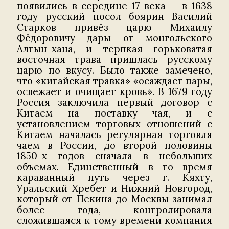
появились в середине 17 века — в 1638
году русский посол боярин Василий
Старков привёз царю Михаилу
Фёдоровичу дары от монгольского
Алтын-хана, и терпкая горьковатая
восточная трава пришлась русскому
царю по вкусу. Было также замечено,
что «китайская травка» «осаждает пары,
освежает и очищает кровь». В 1679 году
Россия заключила первый договор с
Китаем на поставку чая, и с
установлением торговых отношений с
Китаем началась регулярная торговля
чаем в России, до второй половины
1850-х годов сначала в небольших
объемах. Единственный в то время
караванный путь через г. Кяхту,
Уральский Хребет и Нижний Новгород,
который от Пекина до Москвы занимал
более года, контролировала
сложившаяся к тому времени компания