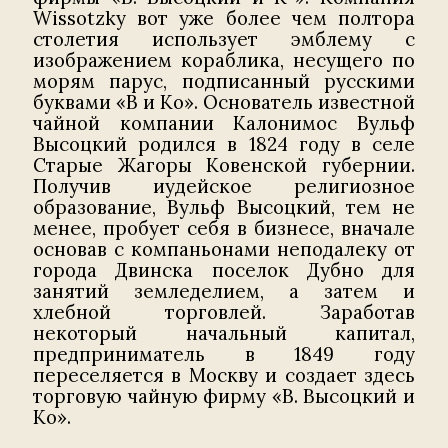
Wissotzky вот уже более чем полтора
столетия использует эмблему с
изображением кораблика, несущего по
морям парус, подписанный русскими
буквами «В и Ко». Основатель известной
чайной компании Калонимос Вульф
Высоцкий родился в 1824 году в селе
Старые Жагоры Ковенской губернии.
Получив иудейское религиозное
образование, Вульф Высоцкий, тем не
менее, пробует себя в бизнесе, вначале
основав с компаньонами неподалеку от
города Двинска поселок Дубно для
занятий земледелием, а затем и
хлебной торговлей. Заработав
некоторый начальный капитал,
предприниматель в 1849 году
переселяется в Москву и создает здесь
торговую чайную фирму «В. Высоцкий и
Ко».