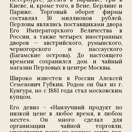
Киеве, и, кроме того, в Вене, Берлине и
Париже. Торговый оборот фирмы
составлял 16 миллионов рублей.
Перловы являлись поставщиками двора
Его Императорского Величества в
России, а также четырех иностранных
дворов — австрийского, румынского,
черногорского и нассауского
(Багамские острова). До настоящего
времени сохранился дом и чайный
магазин Перловых в центре Москвы.
Широко известен в России Алексей
Семенович Губкин. Родом он был из г.
Кунгура, но с 1881 года стал московским
купцом.
Его девиз – «Наилучший продукт по
низкой цене в любое время, в любом
месте». Он много сделал для
организации чайной торговли,
упорядочил цены на разные сорта чая,