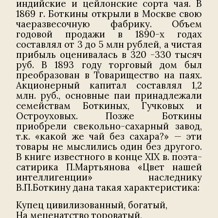
индийские и цейлонские сорта чая. В
1869 г. Боткины открыли в Москве свою
чаеразвесочную фабрику. Объем
годовой продажи в 1890-х годах
составлял от 3 до 5 млн рублей, а чистая
прибыль оценивалась в 320 -330 тысяч
руб. В 1893 году торговый дом был
преобразован в Товарищество на паях.
Акционерный капитал составлял 1,2
млн. руб., основные паи принадлежали
семействам Боткиных, Гучковых и
Остроуховых. Позже Боткины
приобрели свекольно-сахарный завод,
т.к. «какой же чай без сахара?» — эти
товары не мыслились один без другого.
В книге известного в конце XIX в. поэта-
сатирика П.Мартьянова «Цвет нашей
интеллигенции» наследнику
В.П.Боткину дана такая характеристика:
Купец цивилизованный, богатый,
На меценатство тороватый,