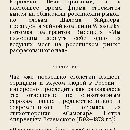
Королевы Великобритании, а в
настоящее время фирма стремится
выйти на обширный российский рынок,
по словам Шалома Зайдлера,
президента чайной компании Wissotzky,
потомка эмигрантов Высоцких «Мы
намерены вернуть себе одно из
ведущих мест на российском рынке
расфасованного чая».
Чаепитие
Чай уже несколько столетий владеет
сердцами и вкусом людей в России –
интересно проследить как развивалось
это отношение по стихотворным
строкам наших предшественников и
современников. Вот отрывок из
стихотворения «Самовар» Петра
Андреевича Вяземского (1792—1878 гг.):
«Час дружеских бесед у чайного стола!