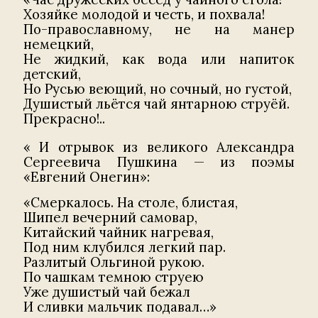
Хозяйке молодой и честь, и похвала!
По-православному, не на манер
немецкий,
Не жидкий, как вода или напиток
детский,
Но Русью веющий, но сочный, но густой,
Душистый льётся чай янтарною струёй.
Прекрасно!..
« И отрывок из великого Александра
Сергеевича Пушкина — из поэмы
«Евгений Онегин»:
«Смеркалось. На столе, блистая,
Шипел вечерний самовар,
Китайский чайник нагревая,
Под ним клубился легкий пар.
Разлитый Ольгиной рукою.
По чашкам темною струею
Уже душистый чай бежал
И сливки мальчик подавал…»