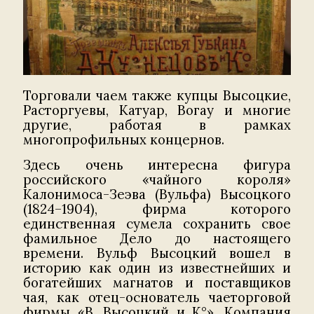
Торговали чаем также купцы Высоцкие,
Расторгуевы, Катуар, Вогау и многие
другие, работая в рамках
многопрофильных концернов.
Здесь очень интересна фигура
российского «чайного короля»
Калонимоса-Зеэва (Вульфа) Высоцкого
(1824–1904), фирма которого
единственная сумела сохранить свое
фамильное Дело до настоящего
времени. Вульф Высоцкий вошел в
историю как один из известнейших и
богатейших магнатов и поставщиков
чая, как отец-основатель чаеторговой
фирмы «В. Высоцкий и К°». Компания