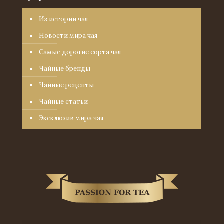
Из истории чая
Новости мира чая
Самые дорогие сорта чая
Чайные бренды
Чайные рецепты
Чайные статьи
Эксклюзив мира чая