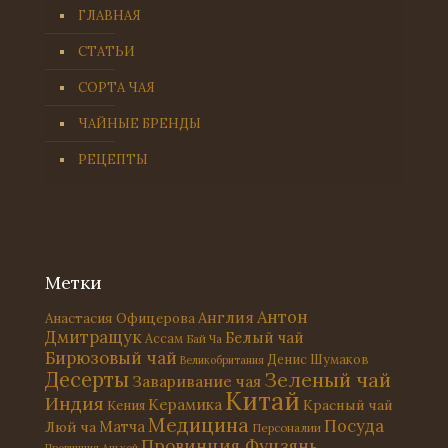
ГЛАВНАЯ
СТАТЬИ
СОРТА ЧАЯ
ЧАЙНЫЕ БРЕНДЫ
РЕЦЕПТЫ
Метки
Антон
Англия
Анастасия Офицерова
Дмитращук
Белый чай
Ассам
Бай Ча
Бирюзовый чай
Денис Шумаков
Великобритания
Десерты
Зеленый чай
Заваривание чая
Китай
Индия
Керамика
Красный чай
Кения
Медицина
Посуда
Матча
Люй ча
Персоналии
Провинция Фуцзянь