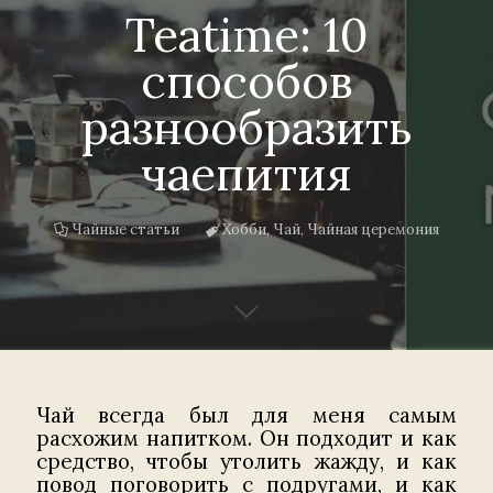
Teatime: 10
способов
разнообразить
чаепития
Чайные статьи
Хобби
,
Чай
,
Чайная церемония
Чай всегда был для меня самым
расхожим напитком. Он подходит и как
средство, чтобы утолить жажду, и как
повод поговорить с подругами, и как