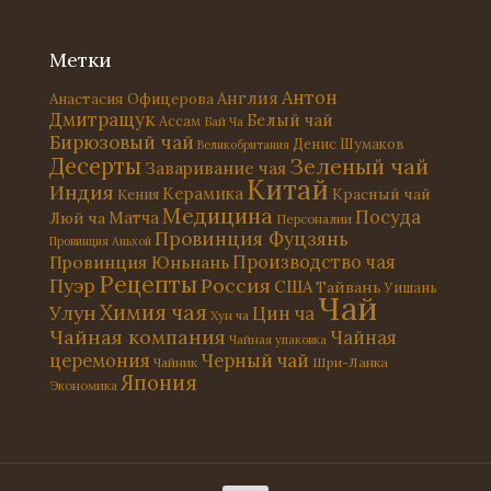
Метки
Антон
Англия
Анастасия Офицерова
Дмитращук
Белый чай
Ассам
Бай Ча
Бирюзовый чай
Денис Шумаков
Великобритания
Десерты
Зеленый чай
Заваривание чая
Китай
Индия
Керамика
Красный чай
Кения
Медицина
Посуда
Матча
Люй ча
Персоналии
Провинция Фуцзянь
Провинция Аньхой
Провинция Юньнань
Производство чая
Рецепты
Россия
Пуэр
США
Тайвань
Уишань
Чай
Химия чая
Улун
Цин ча
Хун ча
Чайная компания
Чайная
Чайная упаковка
церемония
Черный чай
Чайник
Шри-Ланка
Япония
Экономика