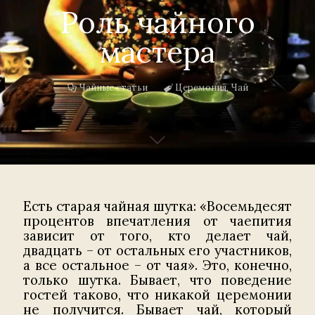
Роль чайного
мастера
Чайные статьи
Церемония
,
Чай
Есть старая чайная шутка: «Восемьдесят
процентов впечатления от чаепития
зависит от того, кто делает чай,
двадцать – от остальных его участников,
а все остальное – от чая». Это, конечно,
только шутка. Бывает, что поведение
гостей таково, что никакой церемонии
не получится. Бывает чай, который