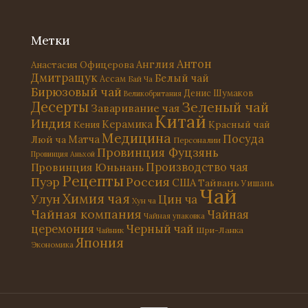
Метки
Антон
Англия
Анастасия Офицерова
Дмитращук
Белый чай
Ассам
Бай Ча
Бирюзовый чай
Денис Шумаков
Великобритания
Десерты
Зеленый чай
Заваривание чая
Китай
Индия
Керамика
Красный чай
Кения
Медицина
Посуда
Матча
Люй ча
Персоналии
Провинция Фуцзянь
Провинция Аньхой
Провинция Юньнань
Производство чая
Рецепты
Россия
Пуэр
США
Тайвань
Уишань
Чай
Химия чая
Улун
Цин ча
Хун ча
Чайная компания
Чайная
Чайная упаковка
церемония
Черный чай
Чайник
Шри-Ланка
Япония
Экономика