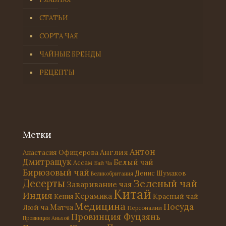
СТАТЬИ
СОРТА ЧАЯ
ЧАЙНЫЕ БРЕНДЫ
РЕЦЕПТЫ
Метки
Антон
Англия
Анастасия Офицерова
Дмитращук
Белый чай
Ассам
Бай Ча
Бирюзовый чай
Денис Шумаков
Великобритания
Десерты
Зеленый чай
Заваривание чая
Китай
Индия
Керамика
Красный чай
Кения
Медицина
Посуда
Матча
Люй ча
Персоналии
Провинция Фуцзянь
Провинция Аньхой