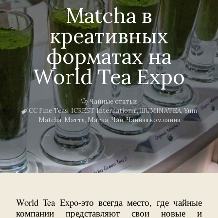
Matcha в
креативных
форматах на
World Tea Expo
Чайные статьи
CC Fine Teas
,
ICREST International
,
IllUMINATEA
,
Yum
Matcha
,
Маття
,
Матча
,
Чай
,
Чайная компания
World Tea Expo-это всегда место, где чайные
компании представляют свои новые и