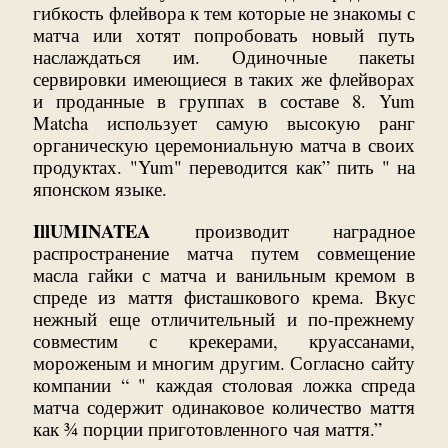
гибкость флейвора к тем которые не знакомы с
матча или хотят попробовать новый путь
наслаждаться им. Одиночные пакеты
сервировки имеющиеся в таких же флейворах
и проданные в группах в составе 8. Yum
Matcha использует самую высокую ранг
органическую церемониальную матча в своих
продуктах. "Yum" переводится как” пить " на
японском языке.
IllUMINATEA
производит наградное
распространение матча путем совмещение
масла гайки с матча и ванильным кремом в
спреде из маття фисташкового крема. Вкус
нежный еще отличительный и по-прежнему
совместим с крекерами, круассанами,
мороженым и многим другим. Согласно сайту
компании “ " каждая столовая ложка спреда
матча содержит одинаковое количество маття
как ¾ порции приготовленного чая маття.”