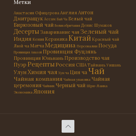
Метки
Антон
Англия
Анастасия Офицерова
Дмитращук
Белый чай
Ассам
Бай Ча
Бирюзовый чай
Денис Шумаков
Великобритания
Десерты
Зеленый чай
Заваривание чая
Китай
Индия
Керамика
Красный чай
Кения
Медицина
Посуда
Матча
Люй ча
Персоналии
Провинция Фуцзянь
Провинция Аньхой
Провинция Юньнань
Производство чая
Рецепты
Россия
Пуэр
США
Тайвань
Уишань
Чай
Химия чая
Улун
Цин ча
Хун ча
Чайная компания
Чайная
Чайная упаковка
церемония
Черный чай
Чайник
Шри-Ланка
Япония
Экономика