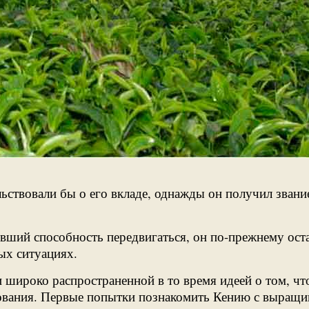
ельствовали бы о его вкладе, однажды он получил зван
днивший способность передвигаться, он по-прежнему о
ых ситуациях.
и широко распространенной в то время идеей о том, ч
ования. Первые попытки познакомить Кению с выращи