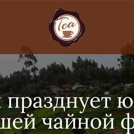
Я
 празднует 
шей чайной 