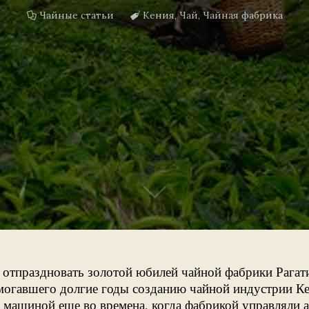
Чайные статьи
Кения
,
Чай
,
Чайная фабрика
т отпраздновать золотой юбилей чайной фабрики Рагат
омогавшего долгие годы созданию чайной индустрии Ке
й машиной еще во времена, когда фабрикой управляли 