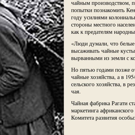
чайным производством, п
попытки познакомить Кен
году усилиями колониаль
стороны местного населен
как к предателям народны
«Люди думали, что белые
высаживать чайные кусты
вырванными из земли с к
Но пятью годами позже о
чайные хозяйства, а в 19
сельского хозяйства, в ре
чая.
Чайная фабрика Рагати с
маркетинга африканского
Комитета развития особых