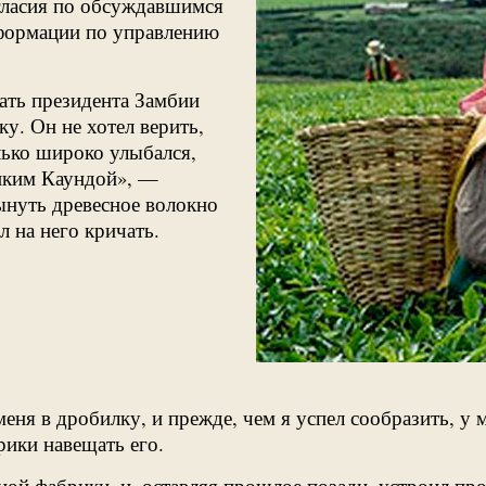
гласия по обсуждавшимся
нформации по управлению
ать президента Замбии
у. Он не хотел верить,
лько широко улыбался,
ликим Каундой», —
ынуть древесное волокно
л на него кричать.
меня в дробилку, и прежде, чем я успел сообразить, у
рики навещать его.
ной фабрики, и, оставляя прошлое позади, устроил п