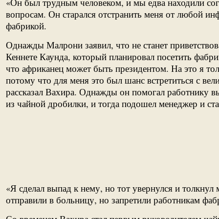
«Он был трудным человеком, и мы едва находили со
вопросам. Он старался отстранить меня от любой и
фабрикой.
Однажды Малрони заявил, что не станет приветствов
Кеннете Каунда, который планировал посетить фабрик
что африканец может быть президентом. На это я то
потому что для меня это был шанс встретиться с ве
рассказал Вахира. Однажды он помогал работнику в
из чайной дробилки, и тогда подошел менеджер и ста
«Я сделал выпад к нему, но тот увернулся и толкнул 
отправили в больницу, но запретили работникам фаб
Со временем Вахира стал первым руководителем чай