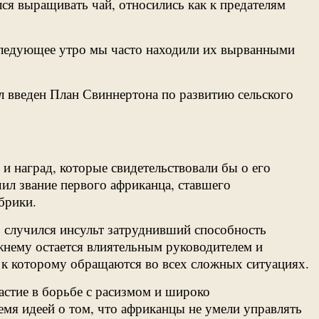
лся выращивать чай, относились как к предателям
 следующее утро мы часто находили их вырванными
л введен План Свиннертона по развитию сельского
 и наград, которые свидетельствовали бы о его
ил звание первого африканца, ставшего
брики.
го случился инсульт затруднивший способность
жнему остается влиятельным руководителем и
к которому обращаются во всех сложных ситуациях.
астие в борьбе с расизмом и широко
емя идеей о том, что африканцы не умели управлять