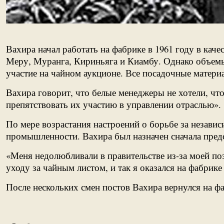
Вахира начал работать на фабрике в 1961 году в кач
Меру, Муранга, Кириньяга и Киамбу. Однако объемы
участие на чайном аукционе. Все посадочные матери
Вахира говорит, что белые менеджеры не хотели, ч
препятствовать их участию в управлении отраслью».
По мере возрастания настроений о борьбе за незави
промышленности. Вахира был назначен сначала предс
«Меня недолюбливали в правительстве из-за моей поз
уходу за чайным листом, и так я оказался на фабрике
После нескольких смен постов Вахира вернулся на ф