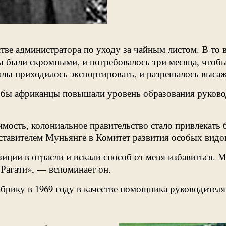
естве администратора по уходу за чайным листом. В то
 были скромными, и потребовалось три месяца, чтобы
алы приходилось экспортировать, и разрешалось высажи
тобы африканцы повышали уровень образования руково
симость, колониальное правительство стало привлекат
тавителем Муньянге в Комитет развития особых видов 
иции в отрасли и искали способ от меня избавиться. М
 Рагати», — вспоминает он.
абрику в 1969 году в качестве помощника руководител