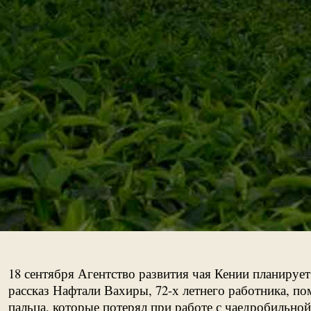
18 сентября Агентство развития чая Кении планируе
рассказ Нафтали Вахиры, 72-х летнего работника, п
пальца, которые потерял при работе с чаедробильно