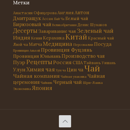
Метки
Антон
Англия
Анастасия Офицерова
Дмитращук
Белый чай
Ассам
Бай Ча
Бирюзовый чай
Денис Шумаков
Великобритания
Десерты
Зеленый чай
Заваривание чая
Китай
Индия
Керамика
Красный чай
Кения
Медицина
Посуда
Матча
Люй ча
Персоналии
Провинция Фуцзянь
Провинция Аньхой
Провинция Юньнань
Производство чая
Рецепты
Россия
Пуэр
США
Тайвань
Уишань
Чай
Химия чая
Улун
Цин ча
Хун ча
Чайная компания
Чайная
Чайная упаковка
церемония
Черный чай
Чайник
Шри-Ланка
Япония
Экономика