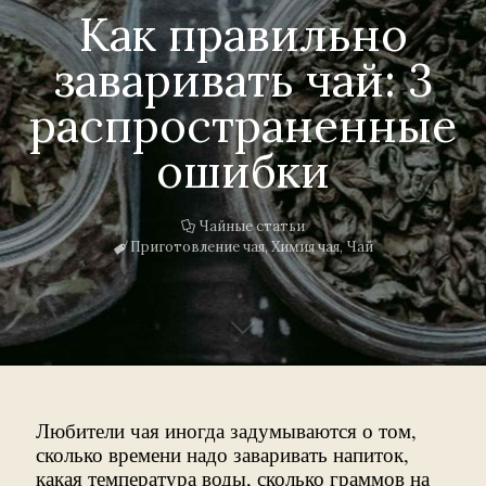
Как правильно
заваривать чай: 3
распространенные
ошибки
Чайные статьи
Приготовление чая
,
Химия чая
,
Чай
Любители чая иногда задумываются о том,
сколько времени надо заваривать напиток,
какая температура воды, сколько граммов на