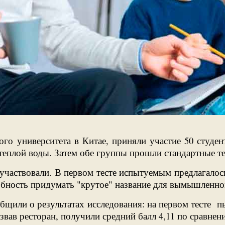
го университета в Китае, приняли участие 50 студен
 теплой воды. Затем обе группы прошли стандартные т
 участвовали. В первом тесте испытуемым предлагало
обность придумать "крутое" название для вымышленно
или о результатах исследования: на первом тесте пьющ
звав ресторан, получили средний балл 4,11 по сравнению