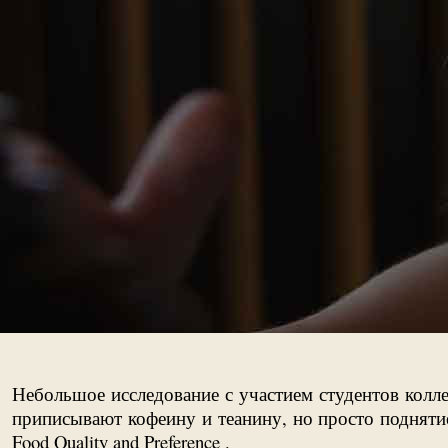
Небольшое исследование с участием студентов колл
приписывают кофеину и теанину, но просто подняти
Food Quality and Preference .