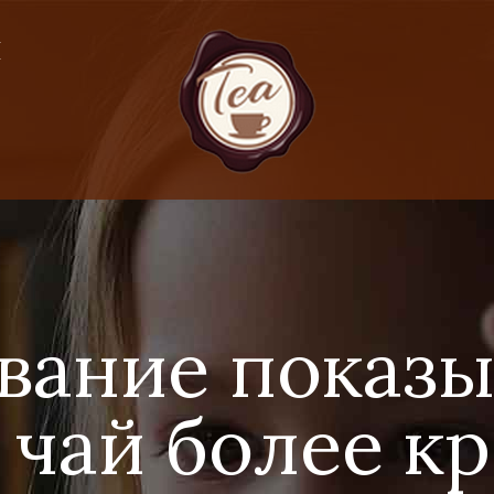
Я
вание показыв
чай более к