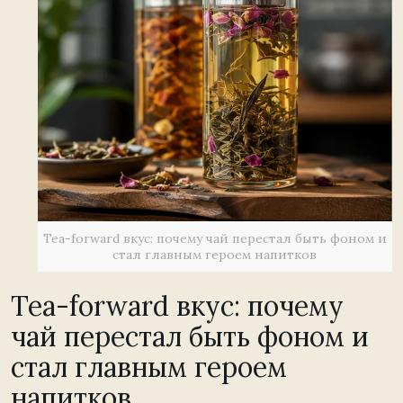
Tea-forward вкус: почему чай перестал быть фоном и
стал главным героем напитков
Tea-forward вкус: почему
чай перестал быть фоном и
стал главным героем
напитков