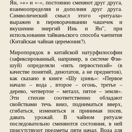
Ян, «+» и «–», постоянно сменяют друг друга,
взаимоопределяя и дополняя друг друга.
Символический смысл этого «ритуала»
выражен в переворачивании чашечек и
вкушении энергий Инь и Ян”, при
использовании тайваньского способа чаепития
(Китайская чайная церемония?).
Миропорядок в китайской натурфилософии
(зафиксированный, например, в системе Фэн-
шуй) определяли «пять первостихий» (в
качестве понятий, денотатов, а не предметов),
как сказано в книге «Шу цзинь»: «Первое
начало – вода , второе – огонь, третье –
дерево, четвертое – металл, пятое – земля».
Эти стихии соответственно обладают
свойствами течь вниз, подниматься вверх,
сгибаться, изменяться и принимая посев,
давать урожай. В чайном ритуале
последовательно сменяются состояния, в ней
присутствуют предметы пяти начал. Вода для