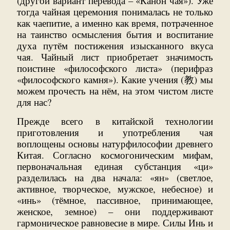
(другой вариант перевода – «Канон чая»). Уже
тогда чайная церемония понималась не только
как чаепитие, а именно как время, потраченное
на таинство осмысления бытия и воспитание
духа путём постижения изысканного вкуса
чая. Чайный лист приобретает значимость
поистине «философского листа» (перифраз
«философского камня»). Какие учения (教) мы
можем прочесть на нём, на этом чистом листе
для нас?
Прежде всего в китайской технологии
приготовления и употребления чая
воплощены основы натурфилософии древнего
Китая. Согласно космогоническим мифам,
первоначальная единая субстанция «ци»
разделилась на два начала: «ян» (светлое,
активное, творческое, мужское, небесное) и
«инь» (тёмное, пассивное, принимающее,
женское, земное) – они поддерживают
гармоническое равновесие в мире. Силы Инь и