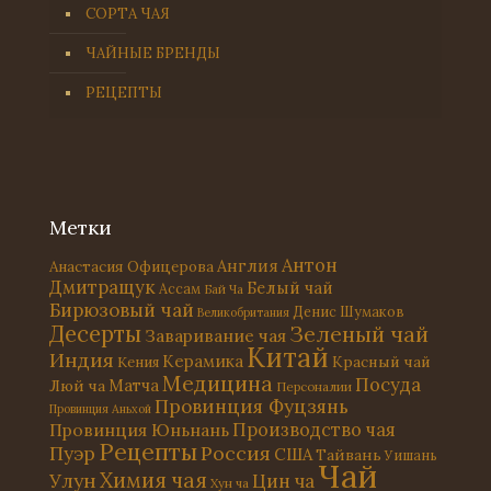
СОРТА ЧАЯ
ЧАЙНЫЕ БРЕНДЫ
РЕЦЕПТЫ
Метки
Антон
Англия
Анастасия Офицерова
Дмитращук
Белый чай
Ассам
Бай Ча
Бирюзовый чай
Денис Шумаков
Великобритания
Десерты
Зеленый чай
Заваривание чая
Китай
Индия
Керамика
Красный чай
Кения
Медицина
Посуда
Матча
Люй ча
Персоналии
Провинция Фуцзянь
Провинция Аньхой
Провинция Юньнань
Производство чая
Рецепты
Россия
Пуэр
США
Тайвань
Уишань
Чай
Химия чая
Улун
Цин ча
Хун ча