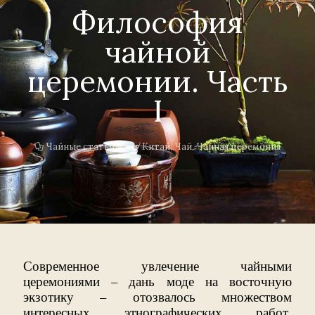
Философия
чайной
церемонии. Часть
I
Чайные статьи
Китай
,
Чай
,
Чайная церемония
Современное увлечение чайными
церемониями – дань моде на восточную
экзотику – отозвалось множеством
интересных этнографических работ,