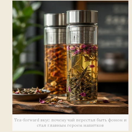
Tea-forward вкус: почему чай перестал быть фоном и
стал главным героем напитков