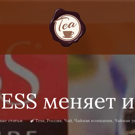
Я
TESS меняет 
ные статьи
Tess
,
Россия
,
Чай
,
Чайная компания
,
Чайная у