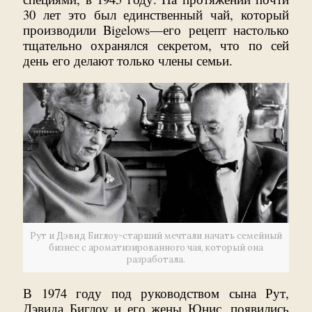
30 лет это был единственный чай, который
производили Bigelows—его рецепт настолько
тщательно охранялся секретом, что по сей
день его делают только члены семьи.
Рут и Дэвид Биглоу-старший мечтали начать семейный
бизнес с ароматизированного чая, который она
разработала.
В 1974 году под руководством сына Рут,
Дэвида Биглоу и его жены Юнис, появились