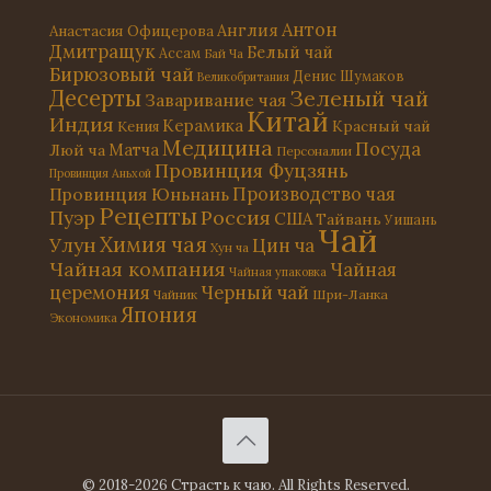
Антон
Англия
Анастасия Офицерова
Дмитращук
Белый чай
Ассам
Бай Ча
Бирюзовый чай
Денис Шумаков
Великобритания
Десерты
Зеленый чай
Заваривание чая
Китай
Индия
Керамика
Красный чай
Кения
Медицина
Посуда
Матча
Люй ча
Персоналии
Провинция Фуцзянь
Провинция Аньхой
Провинция Юньнань
Производство чая
Рецепты
Россия
Пуэр
США
Тайвань
Уишань
Чай
Химия чая
Улун
Цин ча
Хун ча
Чайная компания
Чайная
Чайная упаковка
церемония
Черный чай
Чайник
Шри-Ланка
Япония
Экономика
© 2018-2026 Страсть к чаю. All Rights Reserved.