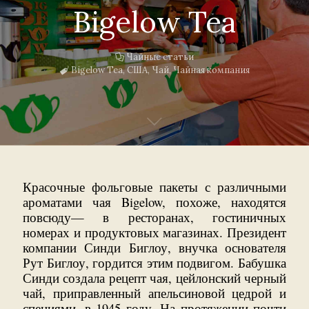
Bigelow Tea
Чайные статьи
Bigelow Tea
,
США
,
Чай
,
Чайная компания
Красочные фольговые пакеты с различными
ароматами чая Bigelow, похоже, находятся
повсюду— в ресторанах, гостиничных
номерах и продуктовых магазинах. Президент
компании Синди Биглоу, внучка основателя
Рут Биглоу, гордится этим подвигом. Бабушка
Синди создала рецепт чая, цейлонский черный
чай, приправленный апельсиновой цедрой и
специями, в 1945 году. На протяжении почти