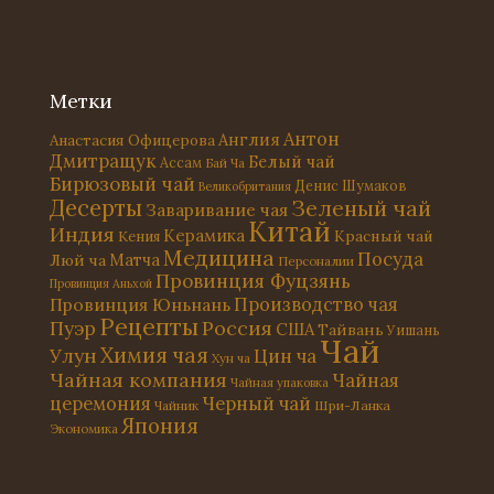
Метки
Антон
Англия
Анастасия Офицерова
Дмитращук
Белый чай
Ассам
Бай Ча
Бирюзовый чай
Денис Шумаков
Великобритания
Десерты
Зеленый чай
Заваривание чая
Китай
Индия
Керамика
Красный чай
Кения
Медицина
Посуда
Матча
Люй ча
Персоналии
Провинция Фуцзянь
Провинция Аньхой
Провинция Юньнань
Производство чая
Рецепты
Россия
Пуэр
США
Тайвань
Уишань
Чай
Химия чая
Улун
Цин ча
Хун ча
Чайная компания
Чайная
Чайная упаковка
церемония
Черный чай
Чайник
Шри-Ланка
Япония
Экономика