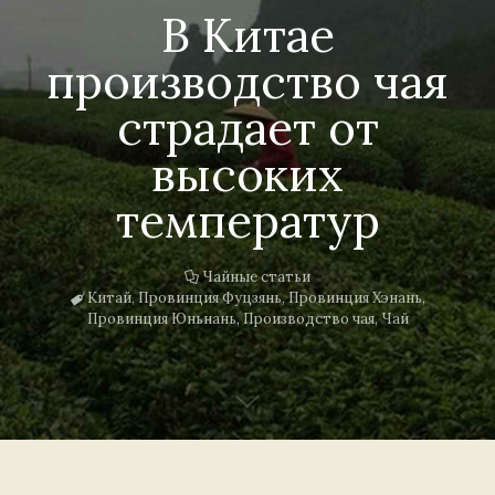
В Китае
производство чая
страдает от
высоких
температур
Чайные статьи
Китай
,
Провинция Фуцзянь
,
Провинция Хэнань
,
Провинция Юньнань
,
Производство чая
,
Чай