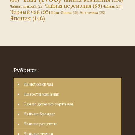
Чайная церемония
(89)
Чайник
(27)
Чайная упаковка
(22)
Черный чай
(95)
Шри-Ланка
(31)
Экономика
(25)
Япония
(146)
Рубрики
Из истории чая
Новости мира чая
Самые дорогие сорта чая
Чайные бренды
Чайные рецепты
Чайные статьи