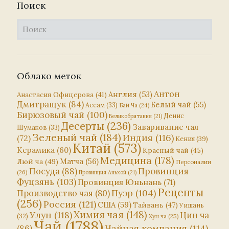
Поиск
Облако меток
Антон
Англия
(53)
Анастасия Офицерова
(41)
Дмитращук
(84)
Белый чай
(55)
Ассам
(33)
Бай Ча
(24)
Бирюзовый чай
(100)
Денис
Великобритания
(21)
Десерты
(236)
Заваривание чая
Шумаков
(33)
Зеленый чай
(184)
Индия
(116)
(72)
Кения
(39)
Китай
(573)
Керамика
(60)
Красный чай
(45)
Медицина
(178)
Матча
(56)
Люй ча
(49)
Персоналии
Посуда
(88)
Провинция
(26)
Провинция Аньхой
(21)
Фуцзянь
(103)
Провинция Юньнань
(71)
Рецепты
Пуэр
(104)
Производство чая
(80)
(256)
Россия
(121)
США
(59)
Тайвань
(47)
Уишань
Химия чая
(148)
Улун
(118)
Цин ча
(32)
Хун ча
(25)
Чай
(1788)
Чайная компания
(114)
(86)