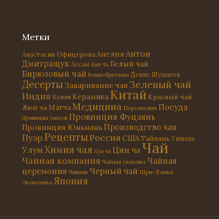
Метки
Антон
Англия
Анастасия Офицерова
Дмитращук
Белый чай
Ассам
Бай Ча
Бирюзовый чай
Денис Шумаков
Великобритания
Десерты
Зеленый чай
Заваривание чая
Китай
Индия
Керамика
Красный чай
Кения
Медицина
Посуда
Матча
Люй ча
Персоналии
Провинция Фуцзянь
Провинция Аньхой
Провинция Юньнань
Производство чая
Рецепты
Россия
Пуэр
США
Тайвань
Уишань
Чай
Химия чая
Улун
Цин ча
Хун ча
Чайная компания
Чайная
Чайная упаковка
церемония
Черный чай
Чайник
Шри-Ланка
Япония
Экономика