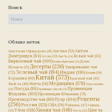
Поиск
Облако меток
Антон
Англия
(53)
Анастасия Офицерова
(41)
Дмитращук
(84)
Белый чай
(55)
Ассам
(33)
Бай Ча
(24)
Бирюзовый чай
(100)
Денис
Великобритания
(21)
Десерты
(236)
Заваривание чая
Шумаков
(33)
Зеленый чай
(184)
Индия
(116)
(72)
Кения
(39)
Китай
(573)
Керамика
(60)
Красный чай
(45)
Медицина
(178)
Матча
(56)
Люй ча
(49)
Персоналии
Посуда
(88)
Провинция
(26)
Провинция Аньхой
(21)
Фуцзянь
(103)
Провинция Юньнань
(71)
Рецепты
Пуэр
(104)
Производство чая
(80)
(256)
Россия
(121)
США
(59)
Тайвань
(47)
Уишань
Химия чая
(148)
Улун
(118)
Цин ча
(32)
Хун ча
(25)