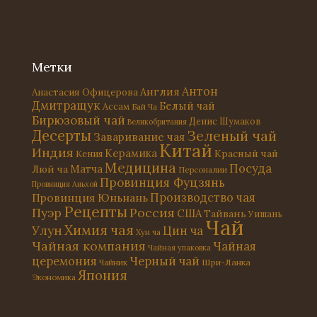
Метки
Антон
Англия
Анастасия Офицерова
Дмитращук
Белый чай
Ассам
Бай Ча
Бирюзовый чай
Денис Шумаков
Великобритания
Десерты
Зеленый чай
Заваривание чая
Китай
Индия
Керамика
Красный чай
Кения
Медицина
Посуда
Матча
Люй ча
Персоналии
Провинция Фуцзянь
Провинция Аньхой
Провинция Юньнань
Производство чая
Рецепты
Россия
Пуэр
США
Тайвань
Уишань
Чай
Химия чая
Улун
Цин ча
Хун ча
Чайная компания
Чайная
Чайная упаковка
церемония
Черный чай
Чайник
Шри-Ланка
Япония
Экономика