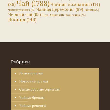
Чай
(1788)
Чайная компания
(114)
(86)
Чайная церемония
(89)
Чайник
(27)
Чайная упаковка
(22)
Черный чай
(95)
Шри-Ланка
(31)
Экономика
(25)
Япония
(146)
Рубрики
Из истории чая
Новости мира чая
Самые дорогие сорта чая
Чайные бренды
Чайные рецепты