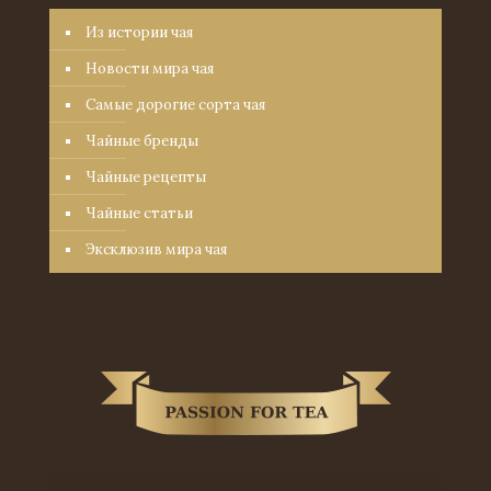
Из истории чая
Новости мира чая
Самые дорогие сорта чая
Чайные бренды
Чайные рецепты
Чайные статьи
Эксклюзив мира чая