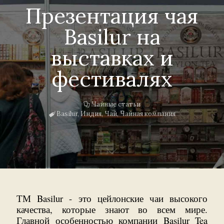
Презентация чая
Basilur на
выставках и
фестивалях
Чайные статьи
Basilur
,
Индия
,
Чай
,
Чайная компания
ТМ Basilur - это цейлонские чаи высокого
качества, которые знают во всем мире.
Главной особенностью компании Basilur Tea