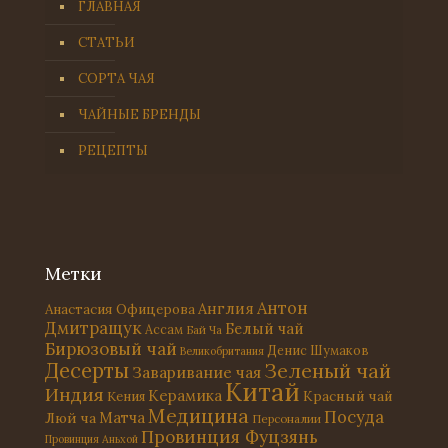
ГЛАВНАЯ
СТАТЬИ
СОРТА ЧАЯ
ЧАЙНЫЕ БРЕНДЫ
РЕЦЕПТЫ
Метки
Антон
Англия
Анастасия Офицерова
Дмитращук
Белый чай
Ассам
Бай Ча
Бирюзовый чай
Денис Шумаков
Великобритания
Десерты
Зеленый чай
Заваривание чая
Китай
Индия
Керамика
Красный чай
Кения
Медицина
Посуда
Матча
Люй ча
Персоналии
Провинция Фуцзянь
Провинция Аньхой