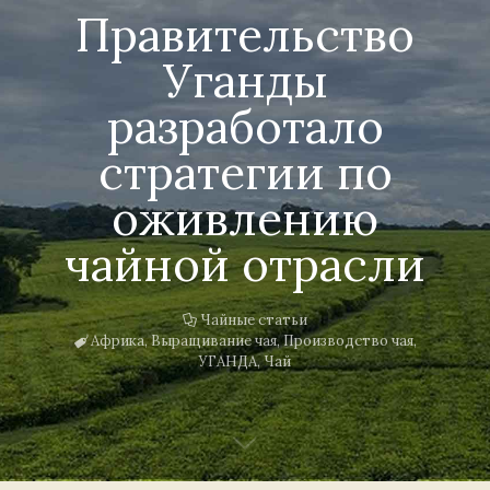
Правительство
Уганды
разработало
стратегии по
оживлению
чайной отрасли
Чайные статьи
Африка
,
Выращивание чая
,
Производство чая
,
УГАНДА
,
Чай