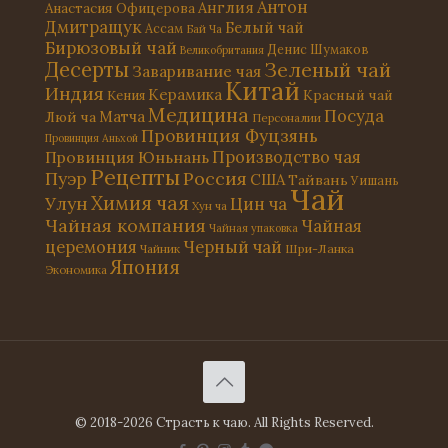
Антон
Англия
Анастасия Офицерова
Дмитращук
Белый чай
Ассам
Бай Ча
Бирюзовый чай
Денис Шумаков
Великобритания
Десерты
Зеленый чай
Заваривание чая
Китай
Индия
Керамика
Красный чай
Кения
Медицина
Посуда
Матча
Люй ча
Персоналии
Провинция Фуцзянь
Провинция Аньхой
Провинция Юньнань
Производство чая
Рецепты
Россия
Пуэр
США
Тайвань
Уишань
Чай
Химия чая
Улун
Цин ча
Хун ча
Чайная компания
Чайная
Чайная упаковка
церемония
Черный чай
Чайник
Шри-Ланка
Япония
Экономика
© 2018-2026 Страсть к чаю. All Rights Reserved.