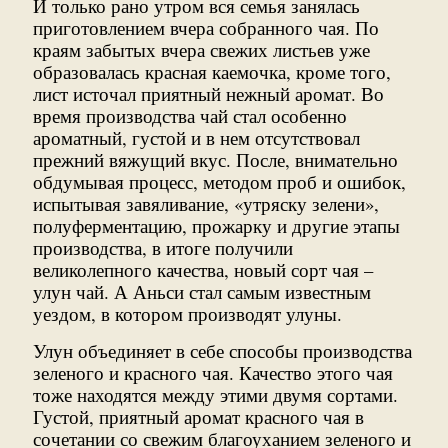
И только рано утром вся семья занялась
приготовлением вчера собранного чая. По
краям забытых вчера свежих листьев уже
образовалась красная каемочка, кроме того,
лист источал приятный нежный аромат. Во
время производства чай стал особенно
ароматный, густой и в нем отсутствовал
прежний вяжущий вкус. После, внимательно
обдумывая процесс, методом проб и ошибок,
испытывая завяливание, «утряску зелени»,
полуферментацию, прожарку и другие этапы
производства, в итоге получили
великолепного качества, новый сорт чая –
улун чай. А Аньси стал самым известным
уездом, в котором производят улуны.
Улун объединяет в себе способы производства
зеленого и красного чая. Качество этого чая
тоже находятся между этими двумя сортами.
Густой, приятный аромат красного чая в
сочетании со свежим благоуханием зеленого и