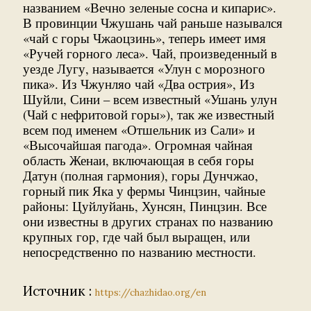
названием «Вечно зеленые сосна и кипарис».
В провинции Чжушань чай раньше назывался
«чай с горы Чжаоцзинь», теперь имеет имя
«Ручей горного леса». Чай, произведенный в
уезде Лугу, называется «Улун с морозного
пика». Из Чжунляо чай «Два острия», Из
Шуйли, Сини – всем известный «Ушань улун
(Чай с нефритовой горы»), так же известный
всем под именем «Отшельник из Сали» и
«Высочайшая пагода». Огромная чайная
область Женаи, включающая в себя горы
Датун (полная гармония), горы Дунчжао,
горный пик Яка у фермы Чинцзин, чайные
районы: Цуйлуйань, Хунсян, Пинцзин. Все
они известны в других странах по названию
крупных гор, где чай был выращен, или
непосредственно по названию местности.
Источник :
https://chazhidao.org/en