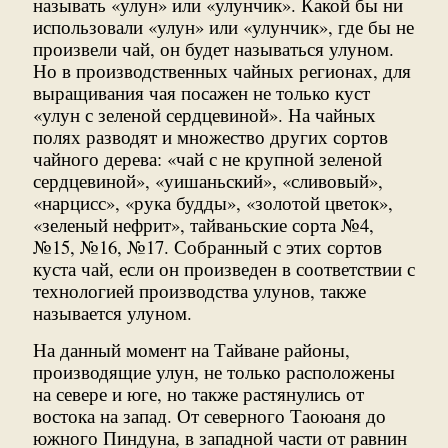
называть «улун» или «улунчик». Какой бы ни
использовали «улун» или «улунчик», где бы не
произвели чай, он будет называться улуном.
Но в производственных чайных регионах, для
выращивания чая посажен не только куст
«улун с зеленой сердцевиной». На чайных
полях разводят и множество других сортов
чайного дерева: «чай с не крупной зеленой
сердцевиной», «уишаньский», «сливовый»,
«нарцисс», «рука будды», «золотой цветок»,
«зеленый нефрит», тайваньские сорта №4,
№15, №16, №17. Собранный с этих сортов
куста чай, если он произведен в соответствии с
технологией производства улунов, также
называется улуном.
На данный момент на Тайване районы,
производящие улун, не только расположены
на севере и юге, но также растянулись от
востока на запад. От северного Таоюаня до
южного Пиндуна, в западной части от равнин