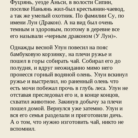
Фуцзянь, уезде Аньси, в волости Сипин,
поселке Наньянь жил-был крестьянин-чаевод,
а так же умелый охотник. По фамилии Су, по
имени Лун (Дракон). А на вид был очень
темным и здоровым, поэтому в деревне все
его называли «черным драконом (У Лун)».
Однажды весной Улун повесил на пояс
бамбуковую корзинку, на плечи ружье и
пошел в горы собирать чай. Собирал его до
полудня, и вдруг неожиданно мимо него
пронесся горный водяной олень. Улун вскинул
ружье и выстрелил, но раненный олень что
есть мочи побежал прочь в глубь леса. Улун не
отставая преследовал его и, в конце концов,
схватил животное. Закинув добычу за плечи
пошел домой. Вернулся уже затемно. Улун и
вся его семья разделали и приготовили дичь.
А о том, что нужно изготовить чай, никто не
вспомнил.