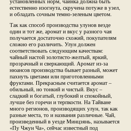
установленных норм, чаинка должна быть
естественно изогнута, скручена потуже в узел,
и обладать сочным темно-зеленым цветом.
Так как способ производства улунов везде
один и тот же, аромат и вкус у разного чая
получается достаточно схожий, покупателям
сложно его различить. Улун должен
соответствовать следующим качествам:
чайный настой золотисто-желтый, яркий,
прозрачный и сверкающий. Аромат из-за
нюансов производства бывает разный, может
пахнуть цветами или приготовленными
фруктами. Прекрасным считается аромат –
обильный, но тонкий и чистый. Вкус –
сладкий и богатый, глубокий и спокойный,
лучше без горечи и терпкости. На Тайване
много регионов, производящих улун, так как
разные места, то и названия различные. Чай,
произведенный в уезде Минцзянь, называется
«Пу Чжун Ча», сейчас известный под