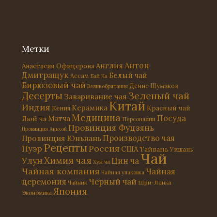
Метки
Антон
Англия
Анастасия Офицерова
Дмитращук
Белый чай
Ассам
Бай Ча
Бирюзовый чай
Денис Шумаков
Великобритания
Десерты
Зеленый чай
Заваривание чая
Китай
Индия
Керамика
Красный чай
Кения
Медицина
Посуда
Матча
Люй ча
Персоналии
Провинция Фуцзянь
Провинция Аньхой
Провинция Юньнань
Производство чая
Рецепты
Россия
Пуэр
США
Тайвань
Уишань
Чай
Химия чая
Улун
Цин ча
Хун ча
Чайная компания
Чайная
Чайная упаковка
церемония
Черный чай
Чайник
Шри-Ланка
Япония
Экономика