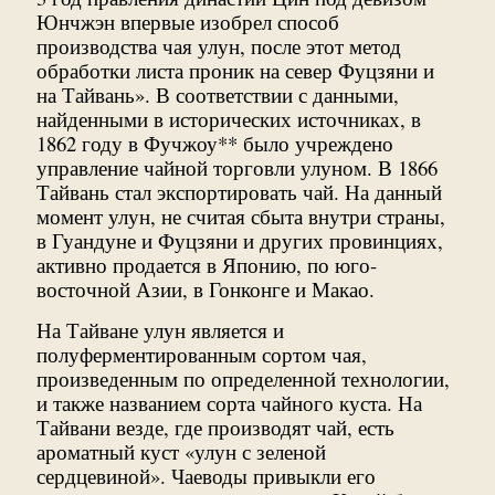
Юнчжэн впервые изобрел способ
производства чая улун, после этот метод
обработки листа проник на север Фуцзяни и
на Тайвань». В соответствии с данными,
найденными в исторических источниках, в
1862 году в Фучжоу** было учреждено
управление чайной торговли улуном. В 1866
Тайвань стал экспортировать чай. На данный
момент улун, не считая сбыта внутри страны,
в Гуандуне и Фуцзяни и других провинциях,
активно продается в Японию, по юго-
восточной Азии, в Гонконге и Макао.
На Тайване улун является и
полуферментированным сортом чая,
произведенным по определенной технологии,
и также названием сорта чайного куста. На
Тайвани везде, где производят чай, есть
ароматный куст «улун с зеленой
сердцевиной». Чаеводы привыкли его