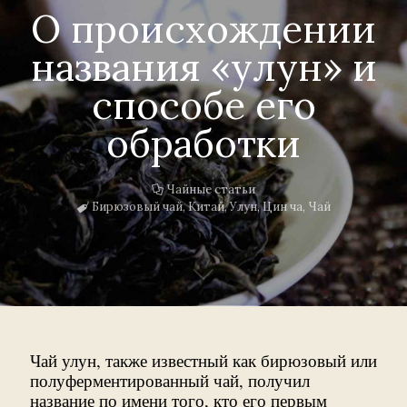
О происхождении
названия «улун» и
способе его
обработки
Чайные статьи
Бирюзовый чай
,
Китай
,
Улун
,
Цин ча
,
Чай
Чай улун, также известный как бирюзовый или
полуферментированный чай, получил
название по имени того, кто его первым