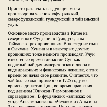
Принято различать следующие места
производства чая: южнофуцзянский,
северофуцзянский, гуандунский и тайваньский
улун.
Основное место производства в Китае на
севере и юге Фуцзяни, в Гуандуне, а на
Тайване в трех провинциях. В последние годы
в Сычуане, Хунани и в некоторых других
провинциях тоже немного производят. Улун
известен со времен династии Сун как
податный чай для императорского двора в
виде драконьих и фениксовых лепешек, с этих
времен он начал свое развитие. Считается, что
чай был создан примерно в 1725 году во
времена династии Цин, во время правления
под девизом Юнчжэн (Гармоничное и
справедливое). В фуцзянских «записках об
уезде Аньси» записано: «Человек из Аньси на
3 год правления династии Цин под девизом