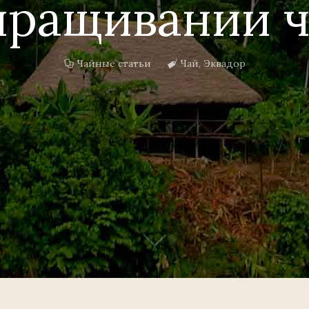
ыращивании ч
Чайные статьи
Чай
,
Эквадор