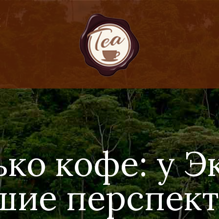
Я
ько кофе: у Э
шие перспект