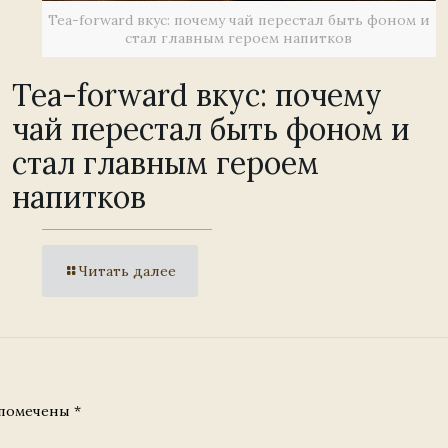
Tea-forward вкус: почему чай перестал быть фоном и
стал главным героем напитков
Tea-forward вкус: почему
чай перестал быть фоном и
стал главным героем
напитков
Читать далее
 помечены
*