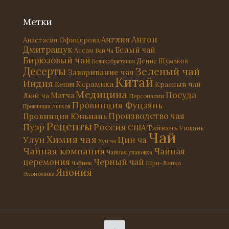
Метки
Антон
Англия
Анастасия Офицерова
Дмитращук
Белый чай
Ассам
Бай Ча
Бирюзовый чай
Денис Шумаков
Великобритания
Десерты
Зеленый чай
Заваривание чая
Китай
Индия
Керамика
Красный чай
Кения
Медицина
Посуда
Матча
Люй ча
Персоналии
Провинция Фуцзянь
Провинция Аньхой
Провинция Юньнань
Производство чая
Рецепты
Россия
Пуэр
США
Тайвань
Уишань
Чай
Химия чая
Улун
Цин ча
Хун ча
Чайная компания
Чайная
Чайная упаковка
церемония
Черный чай
Чайник
Шри-Ланка
Япония
Экономика