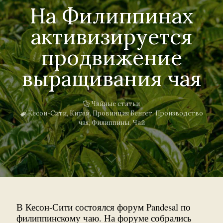
На Филиппинах
активизируется
продвижение
выращивания чая
Чайные статьи
Кесон-Сити
,
Китай
,
Провинция Бенгет
,
Производство
чая
,
Филиппины
,
Чай
В Кесон-Сити состоялся форум Pandesal по
филиппинскому чаю. На форуме собрались