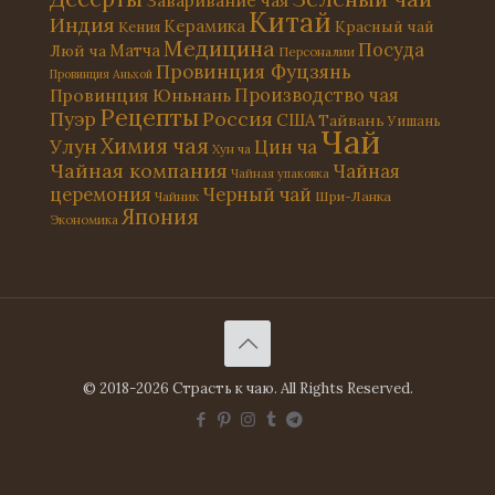
Китай
Индия
Керамика
Красный чай
Кения
Медицина
Посуда
Матча
Люй ча
Персоналии
Провинция Фуцзянь
Провинция Аньхой
Провинция Юньнань
Производство чая
Рецепты
Россия
Пуэр
США
Тайвань
Уишань
Чай
Химия чая
Улун
Цин ча
Хун ча
Чайная компания
Чайная
Чайная упаковка
церемония
Черный чай
Чайник
Шри-Ланка
Япония
Экономика
© 2018-2026 Страсть к чаю. All Rights Reserved.