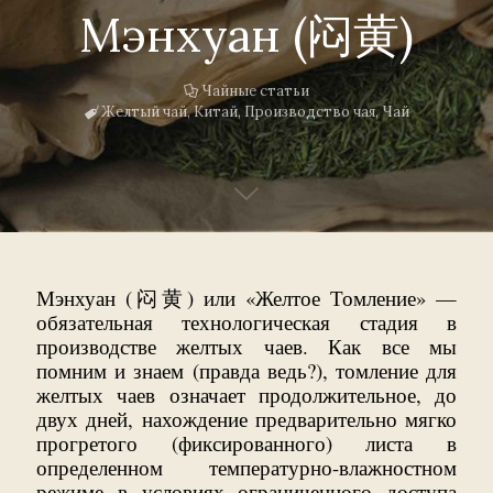
Мэнхуан (闷黄)
Чайные статьи
Желтый чай
,
Китай
,
Производство чая
,
Чай
Мэнхуан (闷黄) или «Желтое Томление» —
обязательная технологическая стадия в
производстве желтых чаев. Как все мы
помним и знаем (правда ведь?), томление для
желтых чаев означает продолжительное, до
двух дней, нахождение предварительно мягко
прогретого (фиксированного) листа в
определенном температурно-влажностном
режиме в условиях ограниченного доступа