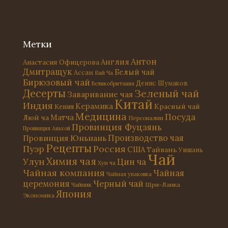
Метки
Антон
Англия
Анастасия Офицерова
Дмитращук
Белый чай
Ассам
Бай Ча
Бирюзовый чай
Денис Шумаков
Великобритания
Десерты
Зеленый чай
Заваривание чая
Китай
Индия
Керамика
Красный чай
Кения
Медицина
Посуда
Матча
Люй ча
Персоналии
Провинция Фуцзянь
Провинция Аньхой
Провинция Юньнань
Производство чая
Рецепты
Россия
Пуэр
США
Тайвань
Уишань
Чай
Химия чая
Улун
Цин ча
Хун ча
Чайная компания
Чайная
Чайная упаковка
церемония
Черный чай
Чайник
Шри-Ланка
Япония
Экономика