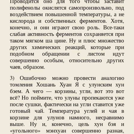
Проводится оно для того чтобы заставит
полифенолы окислятся самопроизвольно, под
воздействием повышенной температуры, а не
кислорода и собственных ферментов. Хотя,
конечно, и они играют свою роль. Все-таки
слабая активность ферментов сохраняется при
таком мягком ша цине. Ну и плюс множество
других химических реакций, которые при
подобном обращении с листом идут
совершенно особым, относительно других
чаев, образом.
3) Ошибочно можно провести аналогию
томления Хошань Хуан Я с улунским хун
бэем. А чего — корзины, угли, вот это вот
всё? Но поймите, что улуны пропекаются уже
после сушки, фактически на угли ставится уже
готовый чай. Температура углей и чая в
корзине для улунов намного, несравнимо
выше. Ну и, конечно, цель хун бэя и
«угольного» мэнхуан совершенно разная,