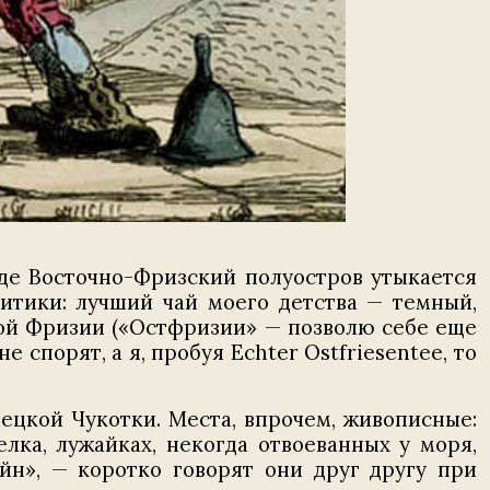
де Восточно-Фризский полуостров утыкается
итики: лучший чай моего детства — темный,
ной Фризии («Остфризии» — позволю себе еще
спорят, а я, пробуя Echter Ostfriesentee, то
ецкой Чукотки. Места, впрочем, живописные:
лка, лужайках, некогда отвоеванных у моря,
йн», — коротко говорят они друг другу при