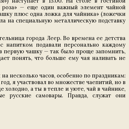
») наступает в 15.00. На столе в гостиной
я роза» — еще один важный элемент чайной
ашку плюс одна ложка для чайника» (ложечки
ола на специальную металлическую подставку
ельница города Леер. Во времена ее детства
 с напитком подавали персонально каждому
 в первую чашку — так было проще запомнить,
ает понять, что больше ему чая наливать не
на несколько часов, особенно по праздникам:
год, я участвовал во множестве чаепитий, но в
 холодно, а ты в тепле и уюте, чай в чайнике,
ые русские самовары. Правда, служат они