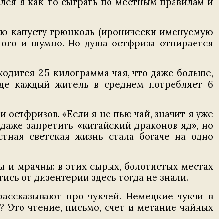
лся я как-то сыграть по местным правилам и
ную капусту грюнколь (иронически именуемую
много и шумно. Но душа остфриза отпирается
одится 2,5 килограмма чая, что даже больше,
 где каждый житель в среднем потребляет 6
и остфризов. «Если я не пью чай, значит я уже
 даже запретить «китайский драконов яд», но
стная светская жизнь стала богаче на одно
 и мрачны: в этих сырых, болотистых местах
ись от дизентерии здесь тогда не знали.
рассказывают про чукчей. Немецкие чукчи в
? Это чтение, письмо, счет и метание чайных