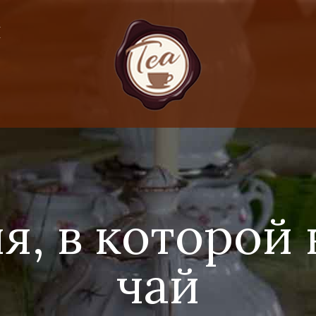
Я
я, в которой 
чай