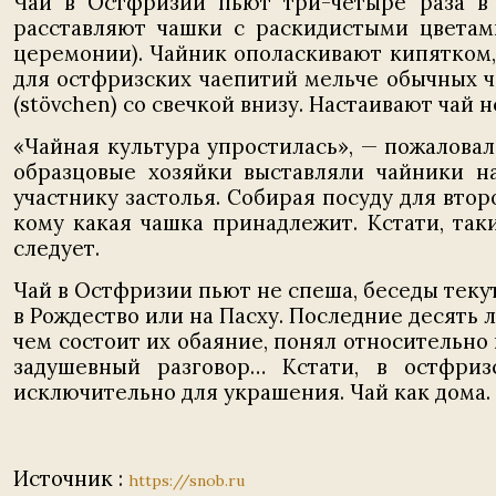
Чай в Остфризии пьют три-четыре раза в д
расставляют чашки с раскидистыми цветам
церемонии). Чайник ополаскивают кипятком,
для остфризских чаепитий мельче обычных ч
(stövchen) со свечкой внизу. Настаивают чай 
«Чайная культура упростилась», — пожалова
образцовые хозяйки выставляли чайники н
участнику застолья. Собирая посуду для вто
кому какая чашка принадлежит. Кстати, так
следует.
Чай в Остфризии пьют не спеша, беседы теку
в Рождество или на Пасху. Последние десять л
чем состоит их обаяние, понял относительно н
задушевный разговор… Кстати, в остфриз
исключительно для украшения. Чай как дома.
Источник :
https://snob.ru