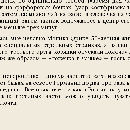
ень, но официально teetied («время для чая
и на фарфоровых бочках (узор «остфризска
 затем насыпают чай из расчета «ложечка на ч
айных). Затем чайник водружается в центр ст
не меньше трех минут.
лась мне недавно Моника Фрике, 50-летняя жит
а специальных отдельных столиках, а чашки
рого-третьего круга, хозяйки опускали ложечку
им же образом — «ложечка в чашке» — гость д
т неторопливо — иногда чаепития затягиваются 
ет бывая на севере Германии по два-три раза в 
едавно. Все практически как в России: на улице
ских гостиных часто можно увидеть пузат
 Почти.