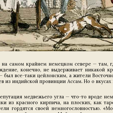
т на самом крайнем немецком севере — там, г
ждение, конечно, не выдерживает никакой кр
 — был все-таки цейлонским, а жители Восточ
 из индийской провинции Ассам. Но о вкусах не 
репутация медвежьего угла — что-то вроде нем
ки из красного кирпича, на плоских, как таре
ели гордятся своей немногословностью. «Мо