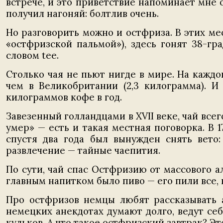
встрече, и это приветствие напоминает мне
получил нагоняй: болтлив очень.
Но разговорить можно и остфриза. В этих м
«остфризской пальмой»), здесь гонят 38-гр
словом tee.
Столько чая не пьют нигде в мире. На каждо
чем в Великобритании (2,3 килограмма). И
килограммов кофе в год.
Завезенный голландцами в XVII веке, чай всег
умер» — есть и такая местная поговорка. В 
спустя два года был вынужден снять вето:
развлечение — тайные чаепития.
По сути, чай спас Остфризию от массового 
главным напитком было пиво — его пили все, 
Про остфризов немцы любят рассказывать а
немецких анекдотах думают долго, ведут себ
кульков. А что такое остфризский завтрак? Эт