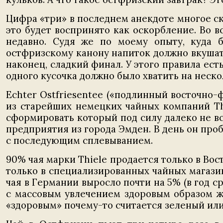
Цифра «три» в последнем анекдоте многое ска
это будет воспринято как оскорбление. Во в
недавно. Судя же по моему опыту, куда 
остфризскому канону напиток должно вкушать
наконец, сладкий финал. У этого правила ест
одного кусочка должно было хватить на неско
Echter Ostfriesentee («подлинный восточно-
из старейших немецких чайных компаний Thi
сформировать который под силу далеко не вс
предприятия из города Эмден. В день он проб
с последующим сплевыванием.
90% чая марки Thiele продается только в Во
только в специализированных чайных магазин
чая в Германии выросло почти на 5% (в год с
с массовым увлечением здоровым образом жи
«здоровым» почему-то считается зеленый или