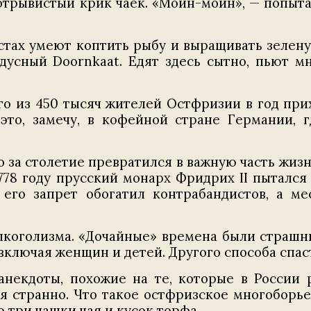
 отрывистый крик чаек. «Мойн-мойн», — попыта
естах умеют коптить рыбу и выращивать зеле
адусный Doornkaat. Едят здесь сытно, пьют 
го из 450 тысяч жителей Остфризии в год прих
 это, замечу, в кофейной стране Германии,
о за столетие превратился в важную часть жизн
1778 году прусский монарх Фридрих II пытался
 его запрет обогатил контрабандистов, а ме
алкоголизма. «Дочайные» времена были страшны
включая женщин и детей. Другого способа спаст
некдоты, похожие на те, которые в России 
я странно. Что такое остфризское многоборье
о три чашки чая и кусок торфа.