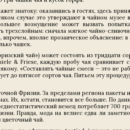
жет знатоку: оказавшись в гостях, здесь прин
сяком случае это утверждают в чайном музее 
большее возмущение может вызвать попытк
 трехслойным: сначала мягкое чайно-сливочно
ь, впрочем, вполне прозаическое объяснение: в 
лько чашек.
фризский чай») может состоять из тридцати сор
ele & Friese, каждую пробу чая сравнивает с
якому. «Составлять чайные смеси — это не рабо
ует до пятисот сортов чая. Питьем эту процеду
сточной Фризии. За пределами региона пакеты 
ах. Их, кстати, становится все больше. По да
реднестатистический немец потребляет 700 гра
зни. Правда, мода на велнес едва ли заметно
 цветочный чай.