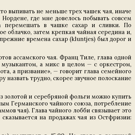
ято выпивать не меньше трех чашек чая, иначе
в Нордене, где мне довелось побывать совсем
а перемешать в чашке сахар и сливки. По
е облачко, затем крепкая чайная середина и,
прежние времена сахар (kluntjes) был дорог и
тов ассамского чая. Франц Тиле, глава одной
 музыкантом, а микс в целом — с оркестром,
та, а призвание», — говорит глава семейного
ру назвать трудно, скорее звучное полоскание
из золотой и серебряной фольги можно купить
нным Германского чайного союза, потребление
ммов чая). Глава чайного лобби связывает это
 сказывается на продажах чая из Остфризии: