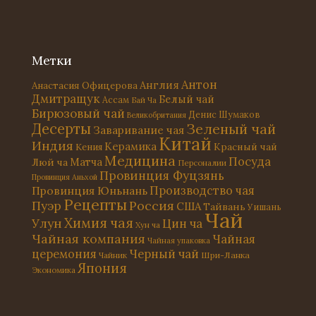
Метки
Антон
Англия
Анастасия Офицерова
Дмитращук
Белый чай
Ассам
Бай Ча
Бирюзовый чай
Денис Шумаков
Великобритания
Десерты
Зеленый чай
Заваривание чая
Китай
Индия
Керамика
Красный чай
Кения
Медицина
Посуда
Матча
Люй ча
Персоналии
Провинция Фуцзянь
Провинция Аньхой
Провинция Юньнань
Производство чая
Рецепты
Россия
Пуэр
США
Тайвань
Уишань
Чай
Химия чая
Улун
Цин ча
Хун ча
Чайная компания
Чайная
Чайная упаковка
церемония
Черный чай
Чайник
Шри-Ланка
Япония
Экономика