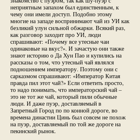
знакомство с пуэром, так как шу-пуэр с
неприятным запахом был единственным, к
чему они имели доступ. Подобно этому
многие на западе воспринимают чай из УИ как
безликий улун сильной обжарки. Всякий раз,
как разговор заходит про УИ, люди
спрашивают: «Почему все утесные чаи
одинаковые на вкус?». И зачастую они также
знают историю о Да Хун Пао и купились на
рассказы о том, что утесный чай являлся
подношением императору. Поэтому они с
сарказмом спрашивают: «Император Китая
правда пил этот чай?» Если ответить просто,
то надо понимать, что императорский чай –
это не тот же чай, который пили обычные
люди. И даже пуэр, доставляемый в
Запретный Город по по конной дороге, во
времена династии Цинь был совсем не похож
на пуэр, доставляемый по той же дороге на
пекинский рынок.