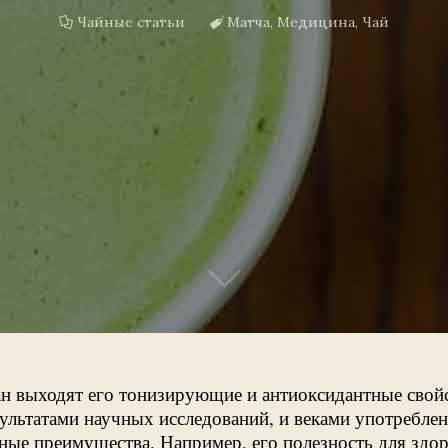
Чайные статьи
Матча
,
Медицина
,
Чай
лан выходят его тонизирующие и антиоксидантные свойс
зультатами научных исследований, и веками употребл
жные преимущества. Например, его полезность для здо