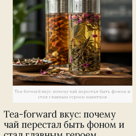
Tea-forward вкус: почему чай перестал быть фоном и
стал главным героем напитков
Tea-forward вкус: почему
чай перестал быть фоном и
стал главным героем