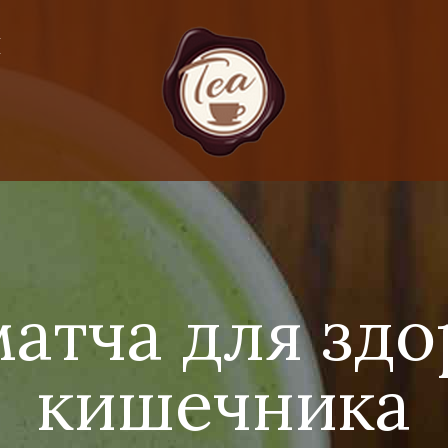
Я
матча для здо
кишечника