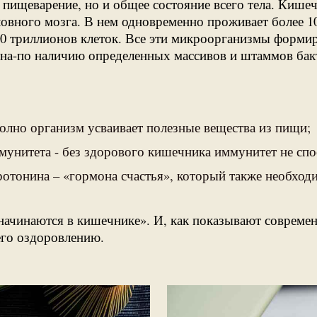
е пищеварение, но и общее состояние всего тела. Киш
головного мозга. В нем одновременно проживает более 1
 60 триллионов клеток. Все эти микроорганизмы форм
на-по наличию определенных массивов и штаммов бакт
полно организм усваивает полезные вещества из пищи;
ммунитета - без здорового кишечника иммунитет не сп
ротонина – «гормона счастья», который также необход
и начинаются в кишечнике». И, как показывают совреме
его оздоровлению.