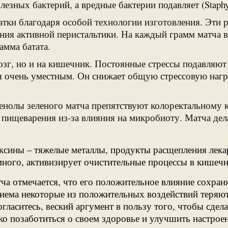
зных бактерий, а вредные бактерии подавляет (Staphyloc
чатки благодаря особой технологии изготовления. Эти
ния активной перистальтики. На каждый грамм матча в
амма батата.
мозг, но и на кишечник. Постоянные стрессы подавляю
я очень уместным. Он снижает общую стрессовую нагр
фенолы зеленого матча препятствуют колоректальному
пищеварения из-за влияния на микробиоту. Матча дела
ксины – тяжелые металлы, продукты расщепления лека
ного, активизирует очистительные процессы в кишечни
а отмечается, что его положительное влияние сохраняе
иема некоторые из положительных воздействий теряют
ласитесь, веский аргумент в пользу того, чтобы сдел
о позаботиться о своем здоровье и улучшить настроен