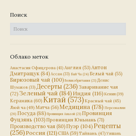
Поиск
Облако меток
Антон
Англия
(53)
Анастасия Офицерова
(41)
Дмитращук
(84)
Белый чай
(55)
Ассам
(33)
Бай Ча
(24)
Бирюзовый чай
(100)
Денис
Великобритания
(21)
Десерты
(236)
Заваривание чая
Шумаков
(33)
Зеленый чай
(184)
Индия
(116)
(72)
Кения
(39)
Китай
(573)
Керамика
(60)
Красный чай
(45)
Медицина
(178)
Матча
(56)
Люй ча
(49)
Персоналии
Посуда
(88)
Провинция
(26)
Провинция Аньхой
(21)
Фуцзянь
(103)
Провинция Юньнань
(71)
Рецепты
Пуэр
(104)
Производство чая
(80)
(256)
Россия
(121)
США
(59)
Тайвань
(47)
Уишань