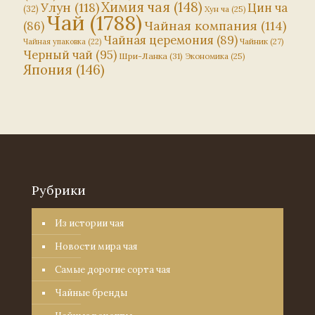
Химия чая
(148)
Улун
(118)
Цин ча
(32)
Хун ча
(25)
Чай
(1788)
Чайная компания
(114)
(86)
Чайная церемония
(89)
Чайник
(27)
Чайная упаковка
(22)
Черный чай
(95)
Шри-Ланка
(31)
Экономика
(25)
Япония
(146)
Рубрики
Из истории чая
Новости мира чая
Самые дорогие сорта чая
Чайные бренды