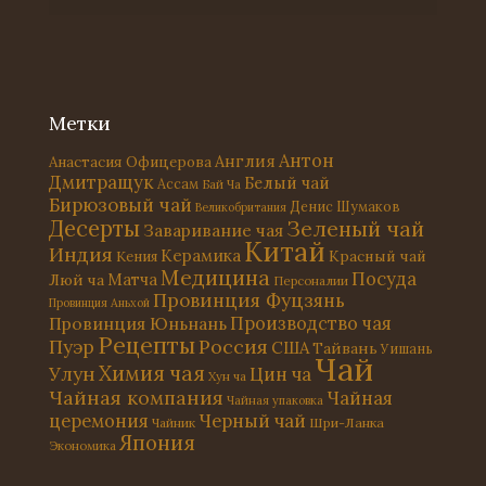
Метки
Антон
Англия
Анастасия Офицерова
Дмитращук
Белый чай
Ассам
Бай Ча
Бирюзовый чай
Денис Шумаков
Великобритания
Десерты
Зеленый чай
Заваривание чая
Китай
Индия
Керамика
Красный чай
Кения
Медицина
Посуда
Матча
Люй ча
Персоналии
Провинция Фуцзянь
Провинция Аньхой
Провинция Юньнань
Производство чая
Рецепты
Россия
Пуэр
США
Тайвань
Уишань
Чай
Химия чая
Улун
Цин ча
Хун ча
Чайная компания
Чайная
Чайная упаковка
церемония
Черный чай
Чайник
Шри-Ланка
Япония
Экономика